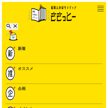
新着
オススメ
企画