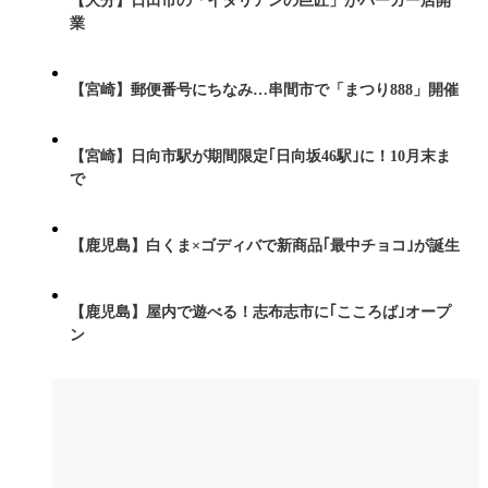
【大分】日田市の「イタリアンの巨匠」がバーガー店開
業
【宮崎】郵便番号にちなみ…串間市で「まつり888」開催
【宮崎】日向市駅が期間限定｢日向坂46駅｣に！10月末ま
で
【鹿児島】白くま×ゴディバで新商品｢最中チョコ｣が誕生
【鹿児島】屋内で遊べる！志布志市に｢こころば｣オープ
ン