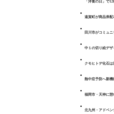
「洋食の日」で1
遠賀町が商品券配布
田川市がコミュニ
中１の切り絵デザ
クモヒトデ化石は
熱中症予防へ新機
福岡市・天神に憩
北九州・アドベン