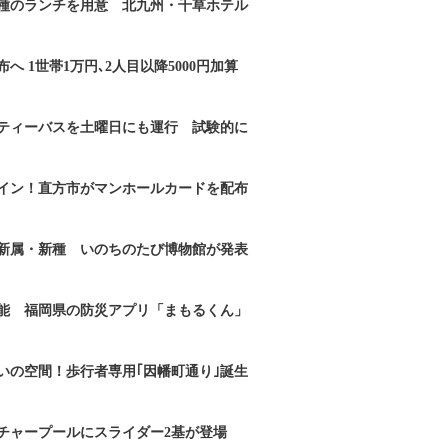
2種のランチを用意 北九州・千草ホテル
へ 1世帯1万円､2人目以降5000円加算
ティーバスを土曜日にも運行 試験的に
イン！直方市がマンホールカードを配布
新属・新種 いのちのたび博物館が発表
能 福岡県の防災アプリ「まもるくん」
いの空間！歩行者専用｢因幡町通り｣誕生
チャープールにスライダー2基が登場