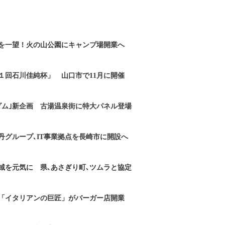
を一望！火の山公園にキャンプ場開業へ
１回石川佳純杯」 山口市で11月に開催
ダム｣新企画 古湯温泉街に特大パネル登場
丹グループ､IT事業拠点を長崎市に開設へ
域を元気に 県､あさぎり町､ツムラと協定
「イタリアンの巨匠」がバーガー店開業