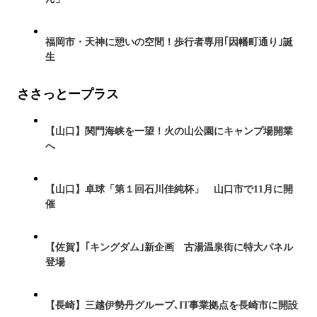
福岡市・天神に憩いの空間！歩行者専用｢因幡町通り｣誕
生
ささっとープラス
【山口】関門海峡を一望！火の山公園にキャンプ場開業
へ
【山口】卓球「第１回石川佳純杯」 山口市で11月に開
催
【佐賀】｢キングダム｣新企画 古湯温泉街に特大パネル
登場
【長崎】三越伊勢丹グループ､IT事業拠点を長崎市に開設