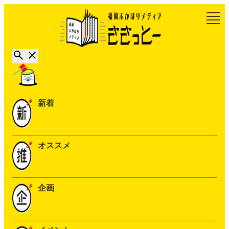
新着
オススメ
企画