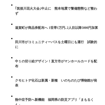
｢筑後川花火大会｣中止に 熊本地震で警備態勢など整わ
ず
遠賀町が商品券配布へ 1世帯1万円､2人目以降5000円加算
田川市がコミュニティーバスを土曜日にも運行 試験的
に
中１の切り絵デザイン！直方市がマンホールカードを配
布
クモヒトデ化石は新属・新種 いのちのたび博物館が発
表
熱中症予防へ新機能 福岡県の防災アプリ「まもるく
ん」