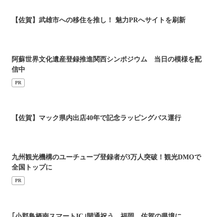
【佐賀】武雄市への移住を推し！ 魅力PRへサイトを刷新
阿蘇世界文化遺産登録推進関西シンポジウム 当日の模様を配
信中
PR
【佐賀】マック県内出店40年で記念ラッピングバス運行
九州観光機構のユーチューブ登録者が3万人突破！観光DMOで
全国トップに
PR
｢小郡鳥栖南スマートIC｣開通祝う 福岡、佐賀の県境に