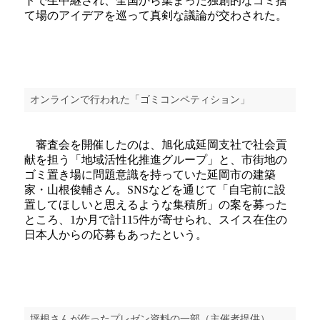
トで生中継され、全国から集まった独創的なゴミ捨
て場のアイデアを巡って真剣な議論が交わされた。
オンラインで行われた「ゴミコンペティション」
審査会を開催したのは、旭化成延岡支社で社会貢
献を担う「地域活性化推進グループ」と、市街地の
ゴミ置き場に問題意識を持っていた延岡市の建築
家・山根俊輔さん。SNSなどを通じて「自宅前に設
置してほしいと思えるような集積所」の案を募った
ところ、1か月で計115件が寄せられ、スイス在住の
日本人からの応募もあったという。
坪根さんが作ったプレゼン資料の一部（主催者提供）