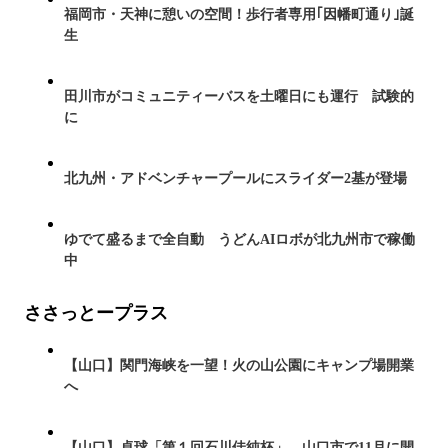
福岡市・天神に憩いの空間！歩行者専用｢因幡町通り｣誕
生
田川市がコミュニティーバスを土曜日にも運行 試験的
に
北九州・アドベンチャープールにスライダー2基が登場
ゆでて盛るまで全自動 うどんAIロボが北九州市で稼働
中
ささっとープラス
【山口】関門海峡を一望！火の山公園にキャンプ場開業
へ
【山口】卓球「第１回石川佳純杯」 山口市で11月に開