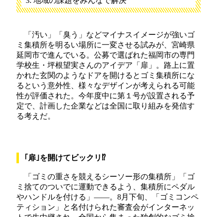
地域の課題をみんなで解決
「汚い」「臭う」などマイナスイメージが強いゴ
ミ集積所を明るい場所に一変させる試みが、宮崎県
延岡市で進んでいる。公募で選ばれた福岡市の専門
学校生・坪根望実さんのアイデア「扉」。路上に置
かれた玄関のようなドアを開けるとゴミ集積所にな
るという意外性、様々なデザインが考えられる可能
性が評価された。今年度中に第１号が設置される予
定で、計画した企業などは全国に取り組みを発信す
る考えだ。
｢扉｣を開けてビックリ⁉
「ゴミの重さを競えるシーソー形の集積所」「ゴ
ミ捨てのついでに運動できるよう、集積所にペダル
やハンドルを付ける」――。8月下旬、「ゴミコンペ
ティション」と名付けられた審査会がインターネッ