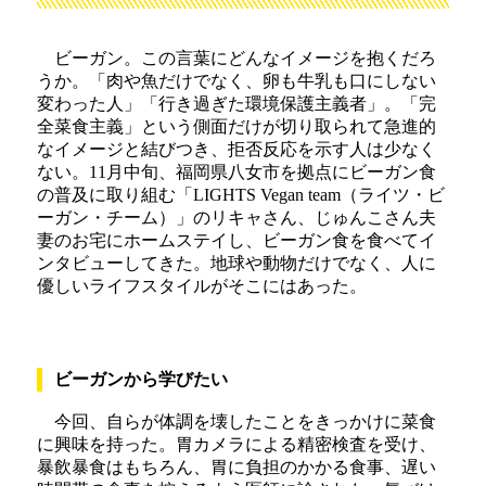
ビーガン。この言葉にどんなイメージを抱くだろ
うか。「肉や魚だけでなく、卵も牛乳も口にしない
変わった人」「行き過ぎた環境保護主義者」。「完
全菜食主義」という側面だけが切り取られて急進的
なイメージと結びつき、拒否反応を示す人は少なく
ない。11月中旬、福岡県八女市を拠点にビーガン食
の普及に取り組む「LIGHTS Vegan team（ライツ・ビ
ーガン・チーム）」のリキャさん、じゅんこさん夫
妻のお宅にホームステイし、ビーガン食を食べてイ
ンタビューしてきた。地球や動物だけでなく、人に
優しいライフスタイルがそこにはあった。
ビーガンから学びたい
今回、自らが体調を壊したことをきっかけに菜食
に興味を持った。胃カメラによる精密検査を受け、
暴飲暴食はもちろん、胃に負担のかかる食事、遅い