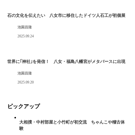
石の文化を伝えたい 八女市に移住したドイツ人石工が初個展
池園昌隆
2025.09.24
世界に｢神社｣を発信！ 八女・福島八幡宮がメタバースに出現
池園昌隆
2025.09.20
ピックアップ
大相撲・中村部屋と小竹町が初交流 ちゃんこや稽古体
験