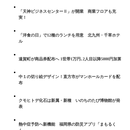
「天神ビジネスセンターⅡ」が開業 商業フロアも充
実！
「洋食の日」で12種のランチを用意 北九州・千草ホテ
ル
遠賀町が商品券配布へ 1世帯1万円､2人目以降5000円加算
中１の切り絵デザイン！直方市がマンホールカードを配
布
クモヒトデ化石は新属・新種 いのちのたび博物館が発
表
熱中症予防へ新機能 福岡県の防災アプリ「まもるく