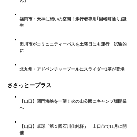
ん」
福岡市・天神に憩いの空間！歩行者専用｢因幡町通り｣誕
生
田川市がコミュニティーバスを土曜日にも運行 試験的
に
北九州・アドベンチャープールにスライダー2基が登場
ささっとープラス
【山口】関門海峡を一望！火の山公園にキャンプ場開業
へ
【山口】卓球「第１回石川佳純杯」 山口市で11月に開
催