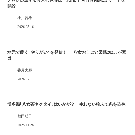
開設
小川哲雄
2026.05.16
地元で働く"やりがい"を発信！ ｢八女おしごと図鑑2025｣が完
成
香月大輝
2026.02.11
博多織｢八女茶ネクタイ｣はいかが？ 使わない粉末で糸を染色
鶴田明子
2025.11.28