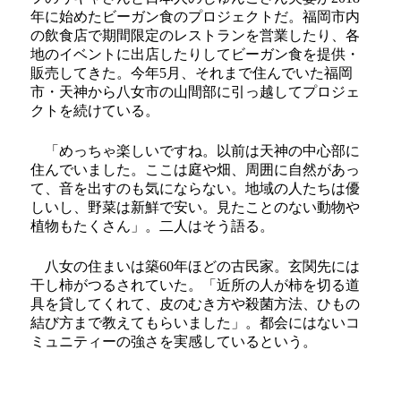
年に始めたビーガン食のプロジェクトだ。福岡市内
の飲食店で期間限定のレストランを営業したり、各
地のイベントに出店したりしてビーガン食を提供・
販売してきた。今年5月、それまで住んでいた福岡
市・天神から八女市の山間部に引っ越してプロジェ
クトを続けている。
「めっちゃ楽しいですね。以前は天神の中心部に
住んでいました。ここは庭や畑、周囲に自然があっ
て、音を出すのも気にならない。地域の人たちは優
しいし、野菜は新鮮で安い。見たことのない動物や
植物もたくさん」。二人はそう語る。
八女の住まいは築60年ほどの古民家。玄関先には
干し柿がつるされていた。「近所の人が柿を切る道
具を貸してくれて、皮のむき方や殺菌方法、ひもの
結び方まで教えてもらいました」。都会にはないコ
ミュニティーの強さを実感しているという。