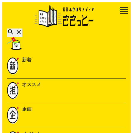
新着
オススメ
企画