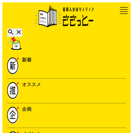
新着
オススメ
企画