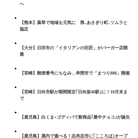
へ
【熊本】薬草で地域を元気に 県､あさぎり町､ツムラと
協定
【大分】日田市の「イタリアンの巨匠」がバーガー店開
業
【宮崎】郵便番号にちなみ…串間市で「まつり888」開催
【宮崎】日向市駅が期間限定｢日向坂46駅｣に！10月末ま
で
【鹿児島】白くま×ゴディバで新商品｢最中チョコ｣が誕生
【鹿児島】屋内で遊べる！志布志市に｢こころば｣オープ