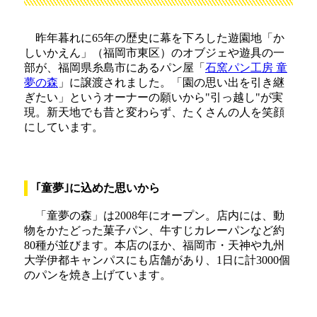
昨年暮れに65年の歴史に幕を下ろした遊園地「か
しいかえん」（福岡市東区）のオブジェや遊具の一
部が、福岡県糸島市にあるパン屋「
石窯パン工房 童
夢の森
」に譲渡されました。「園の思い出を引き継
ぎたい」というオーナーの願いから"引っ越し"が実
現。新天地でも昔と変わらず、たくさんの人を笑顔
にしています。
｢童夢｣に込めた思いから
「童夢の森」は2008年にオープン。店内には、動
物をかたどった菓子パン、牛すじカレーパンなど約
80種が並びます。本店のほか、福岡市・天神や九州
大学伊都キャンパスにも店舗があり、1日に計3000個
のパンを焼き上げています。