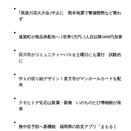
｢筑後川花火大会｣中止に 熊本地震で警備態勢など整わ
ず
遠賀町が商品券配布へ 1世帯1万円､2人目以降5000円加算
田川市がコミュニティーバスを土曜日にも運行 試験的
に
中１の切り絵デザイン！直方市がマンホールカードを配
布
クモヒトデ化石は新属・新種 いのちのたび博物館が発
表
熱中症予防へ新機能 福岡県の防災アプリ「まもるく