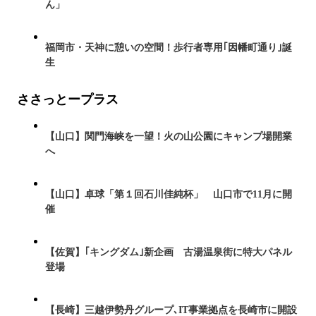
ん」
福岡市・天神に憩いの空間！歩行者専用｢因幡町通り｣誕
生
ささっとープラス
【山口】関門海峡を一望！火の山公園にキャンプ場開業
へ
【山口】卓球「第１回石川佳純杯」 山口市で11月に開
催
【佐賀】｢キングダム｣新企画 古湯温泉街に特大パネル
登場
【長崎】三越伊勢丹グループ､IT事業拠点を長崎市に開設