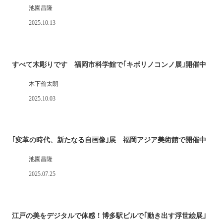
池園昌隆
2025.10.13
すべて木彫りです 福岡市科学館で｢キボリノコンノ展｣開催中
木下倫太朗
2025.10.03
｢変革の時代、新たなる自画像｣展 福岡アジア美術館で開催中
池園昌隆
2025.07.25
江戸の美をデジタルで体感！博多駅ビルで｢動き出す浮世絵展｣