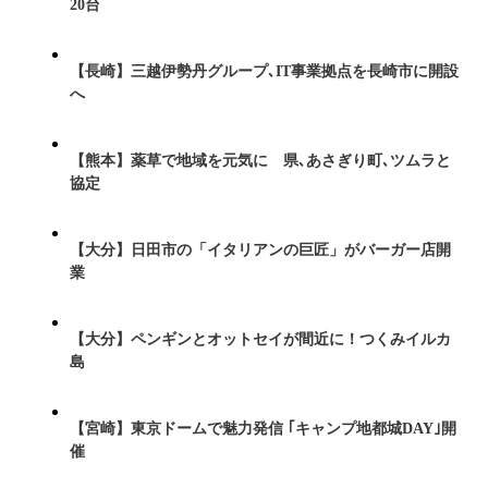
20台
【長崎】三越伊勢丹グループ､IT事業拠点を長崎市に開設
へ
【熊本】薬草で地域を元気に 県､あさぎり町､ツムラと
協定
【大分】日田市の「イタリアンの巨匠」がバーガー店開
業
【大分】ペンギンとオットセイが間近に！つくみイルカ
島
【宮崎】東京ドームで魅力発信 ｢キャンプ地都城DAY｣開
催