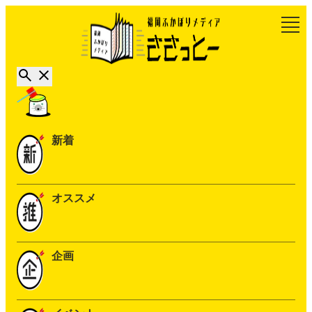
新着
オススメ
企画