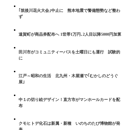
｢筑後川花火大会｣中止に 熊本地震で警備態勢など整わ
ず
遠賀町が商品券配布へ 1世帯1万円､2人目以降5000円加算
田川市がコミュニティーバスを土曜日にも運行 試験的
に
江戸～昭和の生活 北九州・木屋瀬で｢むかしのどうぐ
展｣
中１の切り絵デザイン！直方市がマンホールカードを配
布
クモヒトデ化石は新属・新種 いのちのたび博物館が発
表