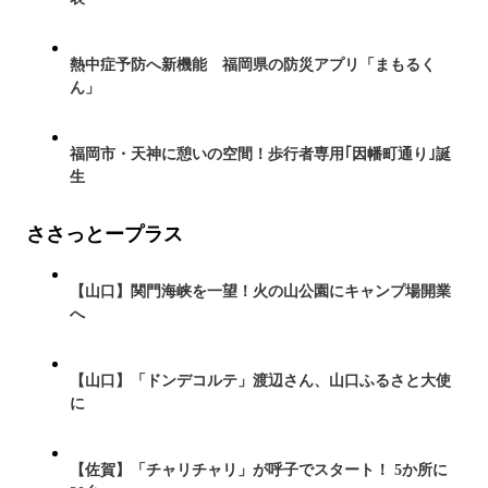
熱中症予防へ新機能 福岡県の防災アプリ「まもるく
ん」
福岡市・天神に憩いの空間！歩行者専用｢因幡町通り｣誕
生
ささっとープラス
【山口】関門海峡を一望！火の山公園にキャンプ場開業
へ
【山口】「ドンデコルテ」渡辺さん、山口ふるさと大使
に
【佐賀】「チャリチャリ」が呼子でスタート！ 5か所に