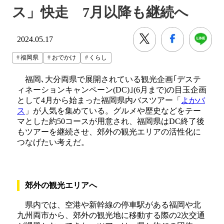
ス」快走 7月以降も継続へ
2024.05.17
福岡県
おでかけ
くらし
福岡､大分両県で展開されている観光企画｢デステ
ィネーションキャンペーン(DC)｣(6月まで)の目玉企画
として4月から始まった福岡県内バスツアー「
よかバ
ス
」が人気を集めている。グルメや歴史などをテー
マとした約50コースが用意され、福岡県はDC終了後
もツアーを継続させ、郊外の観光エリアの活性化に
つなげたい考えだ。
郊外の観光エリアへ
県内では、空港や新幹線の停車駅がある福岡や北
九州両市から、郊外の観光地に移動する際の2次交通