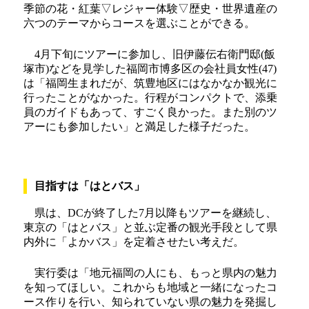
季節の花・紅葉▽レジャー体験▽歴史・世界遺産の
六つのテーマからコースを選ぶことができる。
4月下旬にツアーに参加し、旧伊藤伝右衛門邸(飯
塚市)などを見学した福岡市博多区の会社員女性(47)
は「福岡生まれだが、筑豊地区にはなかなか観光に
行ったことがなかった。行程がコンパクトで、添乗
員のガイドもあって、すごく良かった。また別のツ
アーにも参加したい」と満足した様子だった。
目指すは「はとバス」
県は、DCが終了した7月以降もツアーを継続し、
東京の「はとバス」と並ぶ定番の観光手段として県
内外に「よかバス」を定着させたい考えだ。
実行委は「地元福岡の人にも、もっと県内の魅力
を知ってほしい。これからも地域と一緒になったコ
ース作りを行い、知られていない県の魅力を発掘し