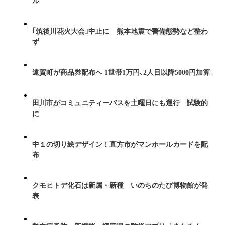
ル
｢筑後川花火大会｣中止に 熊本地震で警備態勢など整わ
ず
遠賀町が商品券配布へ 1世帯1万円､2人目以降5000円加算
田川市がコミュニティーバスを土曜日にも運行 試験的
に
中１の切り絵デザイン！直方市がマンホールカードを配
布
クモヒトデ化石は新属・新種 いのちのたび博物館が発
表