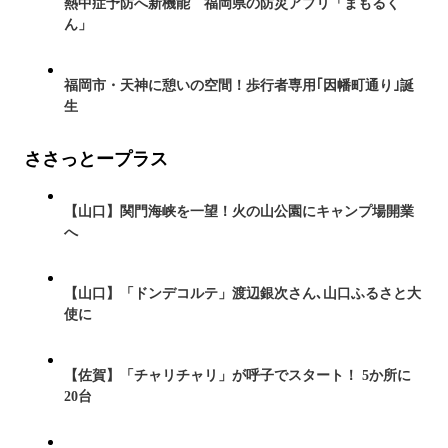
熱中症予防へ新機能 福岡県の防災アプリ「まもるく
ん」
福岡市・天神に憩いの空間！歩行者専用｢因幡町通り｣誕
生
ささっとープラス
【山口】関門海峡を一望！火の山公園にキャンプ場開業
へ
【山口】「ドンデコルテ」渡辺銀次さん､山口ふるさと大
使に
【佐賀】「チャリチャリ」が呼子でスタート！ 5か所に
20台