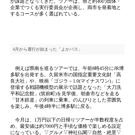
が課題となってきた。ツアーは、県と約40の団体・
企業でつくる実行委員会が企画し、両市を発着地と
するコースが多く選ばれている。
4月から運行が始まった「よかバス」
例えば県南を巡るツアーでは、午前8時45分にJR博
多駅を出発する。久留米市の国指定重要文化財「高
良大社」や、映画「ゴジラ－1.0(マイナスワン)」に
登場する戦闘機模型の展示で話題となった「大刀洗
平和記念館」(筑前町)を見学後、朝倉市などを走る
「甘木鉄道」の列車に乗車。のんびりとした雰囲気
を楽しみ、午後4時半に博多駅に戻る。
今月は、1万円以下の日帰りツアーが半数程度を占
め、最安値は約7000円と手頃な価格で楽しめる設定
になっている。▽グルメ▽神社仏閣▽自然・絶景▽