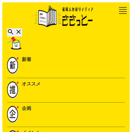
新着
オススメ
企画