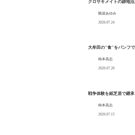
クロサキメイトの跡地活
饒波あゆみ
2026.07.24
大牟田の"食"をパンフ
柿本高志
2026.07.20
戦争体験を紙芝居で継承
柿本高志
2026.07.15