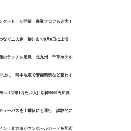
ンターⅡ」が開業 商業フロアも充実！
つなぐ二人劇 柳川市で8月8日に上演
2種のランチを用意 北九州・千草ホテル
｣中止に 熊本地震で警備態勢など整わず
へ 1世帯1万円､2人目以降5000円加算
ティーバスを土曜日にも運行 試験的に
イン！直方市がマンホールカードを配布