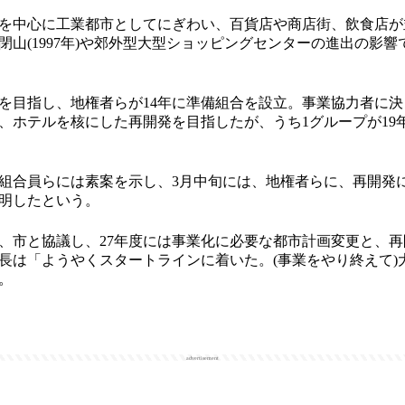
を中心に工業都市としてにぎわい、百貨店や商店街、飲食店が
閉山(1997年)や郊外型大型ショッピングセンターの進出の影
目指し、地権者らが14年に準備組合を設立。事業協力者に決
、ホテルを核にした再開発を目指したが、うち1グループが19
合員らには素案を示し、3月中旬には、地権者らに、再開発
明したという。
、市と協議し、27年度には事業化に必要な都市計画変更と、
長は「ようやくスタートラインに着いた。(事業をやり終えて)
。
advertisement