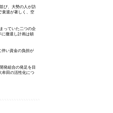
並び、大勢の人が訪
響で衰退が著しく、空
まっていた二つの企
年に撤退し計画は頓
に伴い資金の負担が
再開発組合の発足を目
大牟田の活性化につ