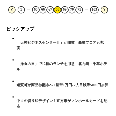
...
...
1
65
66
67
68
69
70
71
103
ピックアップ
「天神ビジネスセンターⅡ」が開業 商業フロアも充
実！
「洋食の日」で12種のランチを用意 北九州・千草ホテ
ル
遠賀町が商品券配布へ 1世帯1万円､2人目以降5000円加算
中１の切り絵デザイン！直方市がマンホールカードを配
布