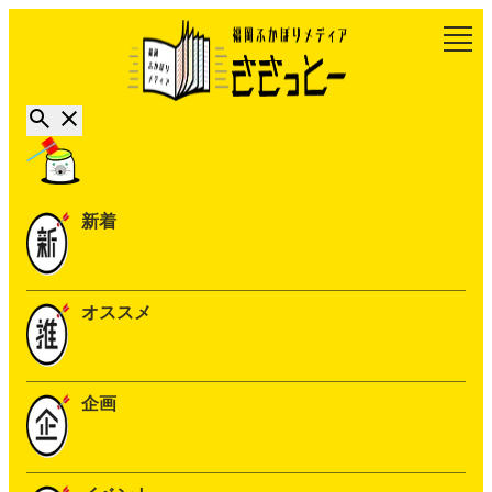
新着
オススメ
企画