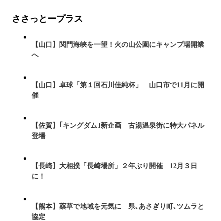
ささっとープラス
【山口】関門海峡を一望！火の山公園にキャンプ場開業
へ
【山口】卓球「第１回石川佳純杯」 山口市で11月に開
催
【佐賀】｢キングダム｣新企画 古湯温泉街に特大パネル
登場
【長崎】大相撲「長崎場所」２年ぶり開催 12月３日
に！
【熊本】薬草で地域を元気に 県､あさぎり町､ツムラと
協定