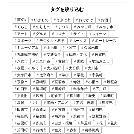
タグを絞り込む
SDGs
いきもの
うきは市
おでかけ
お酒
くらし
のりもの
まつり
みやこ町
みやま市
アート
グルメ
コロナ
サイト
スイーツ
スポーツ
デジタル・科学
ホークス
ボートレース
ミュージアム
上毛町
下関市
久留米市
九州観光機構
交通安全
伝統・文化
佐賀県
八女市
北九州市
古賀市
国際
地域おこし
夜景・イルミ
大刀洗町
大分県
大川市
大牟田市
太宰府市
学び
学校
宇美町
宗像市
宮崎県
宮若市
寺社
小郡市
展覧会
山口県
岡垣町
川崎町
年末年始
広川町
文化財
映画
朝倉市
柳川市
歴史
添田町
温泉・サウナ
漫画・アニメ
災害・復興
熊本県
田川市
百貨店
直方市
福岡市
福岡県
福島県
福智町
福津市
筑後市
筑紫野市
篠栗町
糸島市
自然・環境
芦屋町
花
花火
苅田町
行橋市
観光
赤村
農林漁業