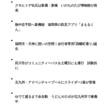
クモヒトデ化石は新属・新種 いのちのたび博物館が発
表
熱中症予防へ新機能 福岡県の防災アプリ「まもるく
ん」
福岡市・天神に憩いの空間！歩行者専用｢因幡町通り｣誕
生
田川市がコミュニティーバスを土曜日にも運行 試験的
に
北九州・アドベンチャープールにスライダー2基が登場
ゆでて盛るまで全自動 うどんAIロボが北九州市で稼働
中