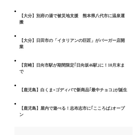
【大分】別府の湯で被災地支援 熊本県八代市に温泉運
搬
【大分】日田市の「イタリアンの巨匠」がバーガー店開
業
【宮崎】日向市駅が期間限定｢日向坂46駅｣に！10月末ま
で
【鹿児島】白くま×ゴディバで新商品｢最中チョコ｣が誕生
【鹿児島】屋内で遊べる！志布志市に｢こころば｣オープ
ン