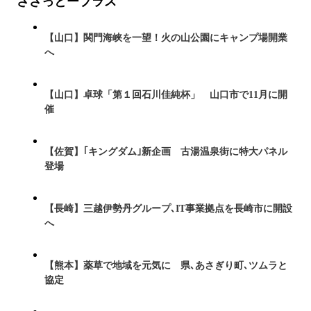
ささっとープラス
【山口】関門海峡を一望！火の山公園にキャンプ場開業
へ
【山口】卓球「第１回石川佳純杯」 山口市で11月に開
催
【佐賀】｢キングダム｣新企画 古湯温泉街に特大パネル
登場
【長崎】三越伊勢丹グループ､IT事業拠点を長崎市に開設
へ
【熊本】薬草で地域を元気に 県､あさぎり町､ツムラと
協定