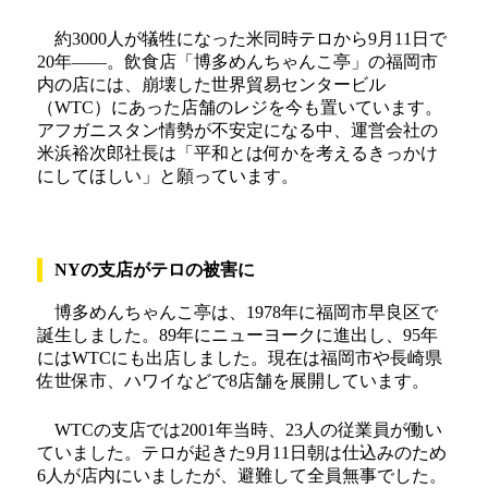
約3000人が犠牲になった米同時テロから9月11日で
20年――。飲食店「博多めんちゃんこ亭」の福岡市
内の店には、崩壊した世界貿易センタービル
（WTC）にあった店舗のレジを今も置いています。
アフガニスタン情勢が不安定になる中、運営会社の
米浜裕次郎社長は「平和とは何かを考えるきっかけ
にしてほしい」と願っています。
NYの支店がテロの被害に
博多めんちゃんこ亭は、1978年に福岡市早良区で
誕生しました。89年にニューヨークに進出し、95年
にはWTCにも出店しました。現在は福岡市や長崎県
佐世保市、ハワイなどで8店舗を展開しています。
WTCの支店では2001年当時、23人の従業員が働い
ていました。テロが起きた9月11日朝は仕込みのため
6人が店内にいましたが、避難して全員無事でした。