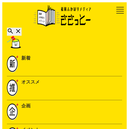
新着
オススメ
企画