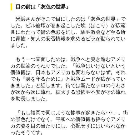
目の前は「灰色の世界」
米浜さんがそこで目にしたのは「灰色の世界」で
した。ビル崩壊が巻き起こした埃（ほこり）が広範
囲にわたって街の色彩を消し、駅や教会など至る所
に家族・知人の安否情報を求めるビラが貼られてい
ました。
もう一つ直面したのは、戦争へと突き進むアメリ
カの世論のうねりでした。「戦争はいけないという
価値観は、日本もアメリカも変わらないはず。それ
でも『身を守るために』と戦争ムードが広がってい
きました」と話します。街では新たなテロのうわさ
が次から次に流れ、拡大する恐怖や不安がその流れ
を助長しました。
「もし福岡で同じような惨事が起きたら･･･」。街
の景色だけでなく、平和への価値観も揺らぐアメリ
カの姿を目の当たりにし、心配せずにはいられなか
ったそうです。