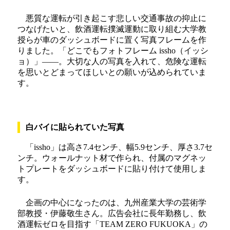
悪質な運転が引き起こす悲しい交通事故の抑止に
つなげたいと、飲酒運転撲滅運動に取り組む大学教
授らが車のダッシュボードに置く写真フレームを作
りました。「どこでもフォトフレーム issho（イッシ
ョ）」――。大切な人の写真を入れて、危険な運転
を思いとどまってほしいとの願いが込められていま
す。
白バイに貼られていた写真
「issho」は高さ7.4センチ、幅5.9センチ、厚さ3.7セ
ンチ。ウォールナット材で作られ、付属のマグネッ
トプレートをダッシュボードに貼り付けて使用しま
す。
企画の中心になったのは、九州産業大学の芸術学
部教授・伊藤敬生さん。広告会社に長年勤務し、飲
酒運転ゼロを目指す「TEAM ZERO FUKUOKA」の