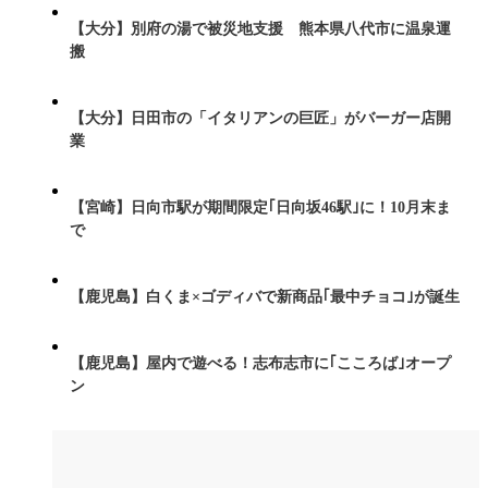
【大分】別府の湯で被災地支援 熊本県八代市に温泉運
搬
【大分】日田市の「イタリアンの巨匠」がバーガー店開
業
【宮崎】日向市駅が期間限定｢日向坂46駅｣に！10月末ま
で
【鹿児島】白くま×ゴディバで新商品｢最中チョコ｣が誕生
【鹿児島】屋内で遊べる！志布志市に｢こころば｣オープ
ン