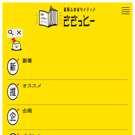
新着
オススメ
企画