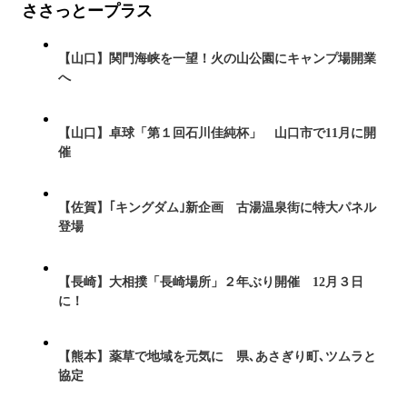
ささっとープラス
【山口】関門海峡を一望！火の山公園にキャンプ場開業
へ
【山口】卓球「第１回石川佳純杯」 山口市で11月に開
催
【佐賀】｢キングダム｣新企画 古湯温泉街に特大パネル
登場
【長崎】大相撲「長崎場所」２年ぶり開催 12月３日
に！
【熊本】薬草で地域を元気に 県､あさぎり町､ツムラと
協定