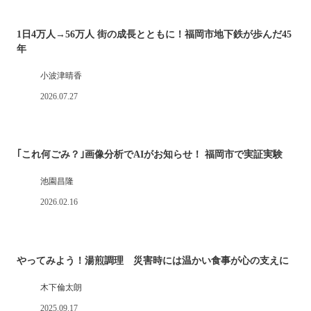
1日4万人→56万人 街の成長とともに！福岡市地下鉄が歩んだ45
年
小波津晴香
2026.07.27
｢これ何ごみ？｣画像分析でAIがお知らせ！ 福岡市で実証実験
池園昌隆
2026.02.16
やってみよう！湯煎調理 災害時には温かい食事が心の支えに
木下倫太朗
2025.09.17