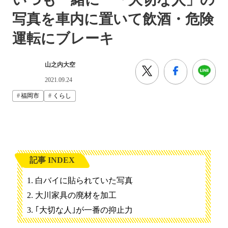
写真を車内に置いて飲酒・危険
運転にブレーキ
山之内大空
2021.09.24
福岡市
くらし
記事 INDEX
白バイに貼られていた写真
大川家具の廃材を加工
｢大切な人｣が一番の抑止力