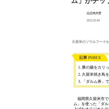
ム」がチッ
山之内大空
2022.02.04
久留米のソウルフード
記事 INDEX
豚の腸をカリ
久留米焼き鳥
「ダルム券」で
福岡県久留米市で飲
ム」を使った「ダル
上げたオリジナルの