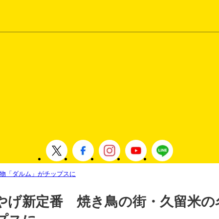
物「ダルム」がチップスに
やげ新定番 焼き鳥の街・久留米の