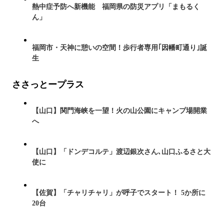
熱中症予防へ新機能 福岡県の防災アプリ「まもるく
ん」
福岡市・天神に憩いの空間！歩行者専用｢因幡町通り｣誕
生
ささっとープラス
【山口】関門海峡を一望！火の山公園にキャンプ場開業
へ
【山口】「ドンデコルテ」渡辺銀次さん､山口ふるさと大
使に
【佐賀】「チャリチャリ」が呼子でスタート！ 5か所に
20台