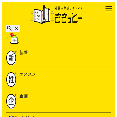
新着
オススメ
企画