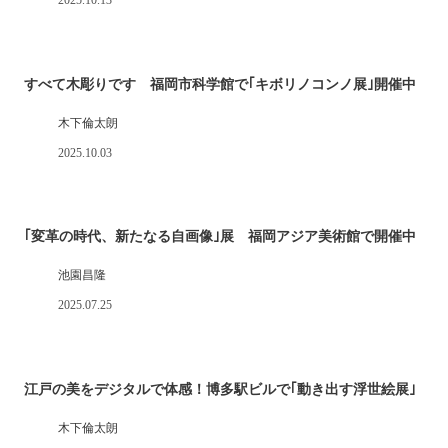
2025.10.13
すべて木彫りです 福岡市科学館で｢キボリノコンノ展｣開催中
木下倫太朗
2025.10.03
｢変革の時代、新たなる自画像｣展 福岡アジア美術館で開催中
池園昌隆
2025.07.25
江戸の美をデジタルで体感！博多駅ビルで｢動き出す浮世絵展｣
木下倫太朗