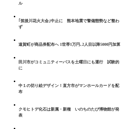
ル
｢筑後川花火大会｣中止に 熊本地震で警備態勢など整わ
ず
遠賀町が商品券配布へ 1世帯1万円､2人目以降5000円加算
田川市がコミュニティーバスを土曜日にも運行 試験的
に
中１の切り絵デザイン！直方市がマンホールカードを配
布
クモヒトデ化石は新属・新種 いのちのたび博物館が発
表