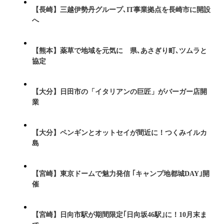
【長崎】三越伊勢丹グループ､IT事業拠点を長崎市に開設
へ
【熊本】薬草で地域を元気に 県､あさぎり町､ツムラと
協定
【大分】日田市の「イタリアンの巨匠」がバーガー店開
業
【大分】ペンギンとオットセイが間近に！つくみイルカ
島
【宮崎】東京ドームで魅力発信 ｢キャンプ地都城DAY｣開
催
【宮崎】日向市駅が期間限定｢日向坂46駅｣に！10月末ま