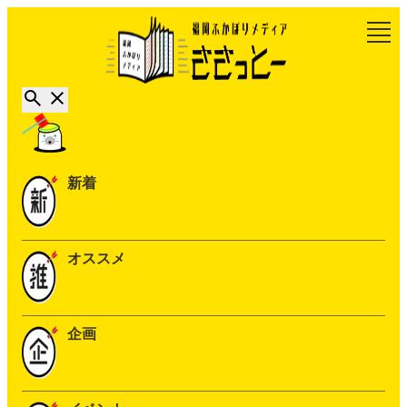
新着
オススメ
企画