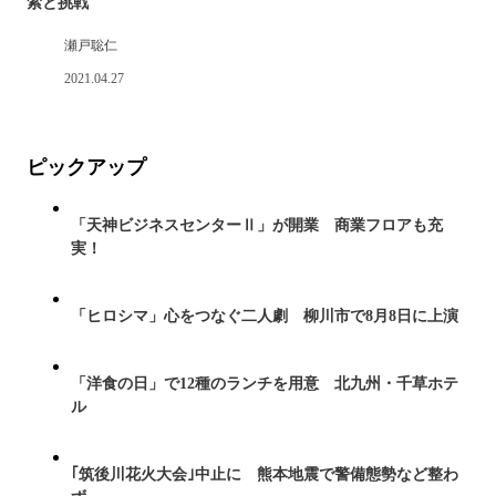
索と挑戦
瀬戸聡仁
2021.04.27
ピックアップ
「天神ビジネスセンターⅡ」が開業 商業フロアも充
実！
「ヒロシマ」心をつなぐ二人劇 柳川市で8月8日に上演
「洋食の日」で12種のランチを用意 北九州・千草ホテ
ル
｢筑後川花火大会｣中止に 熊本地震で警備態勢など整わ