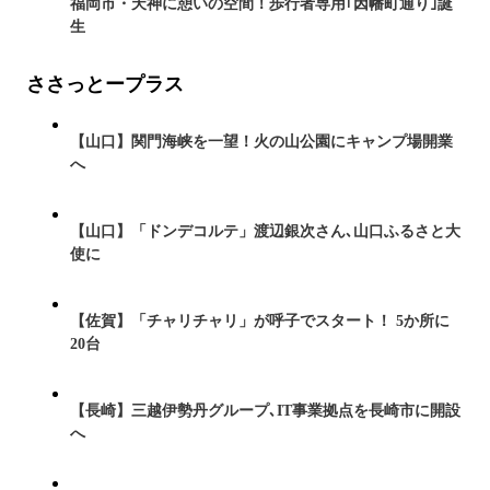
福岡市・天神に憩いの空間！歩行者専用｢因幡町通り｣誕
生
ささっとープラス
【山口】関門海峡を一望！火の山公園にキャンプ場開業
へ
【山口】「ドンデコルテ」渡辺銀次さん､山口ふるさと大
使に
【佐賀】「チャリチャリ」が呼子でスタート！ 5か所に
20台
【長崎】三越伊勢丹グループ､IT事業拠点を長崎市に開設
へ