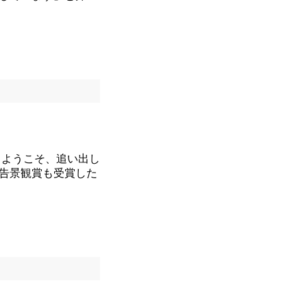
。ようこそ、追い出し
告景観賞も受賞した