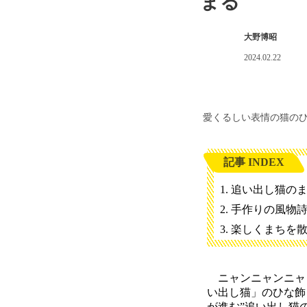
まる
大野博昭
2024.02.22
愛くるしい表情の猫の
記事 INDEX
追い出し猫の
手作りの風物
楽しくまちを
ニャンニャンニャン
い出し猫」のひな飾
が進む”追い出し猫