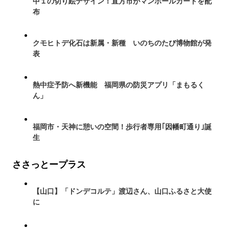
中１の切り絵デザイン！直方市がマンホールカードを配
布
クモヒトデ化石は新属・新種 いのちのたび博物館が発
表
熱中症予防へ新機能 福岡県の防災アプリ「まもるく
ん」
福岡市・天神に憩いの空間！歩行者専用｢因幡町通り｣誕
生
ささっとープラス
【山口】「ドンデコルテ」渡辺さん、山口ふるさと大使
に