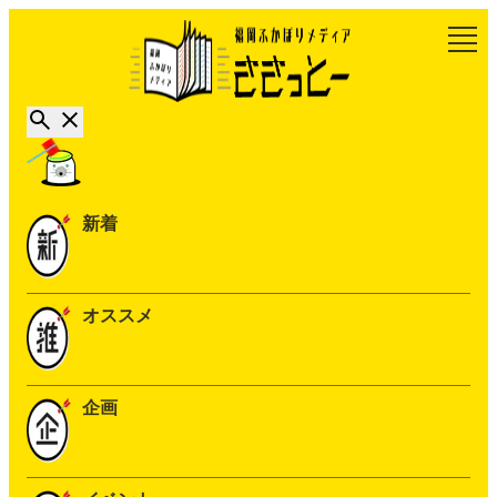
新着
オススメ
企画