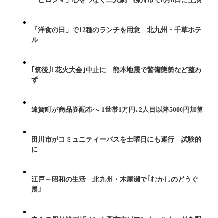
「ヒロシマ」心をつなぐ二人劇 柳川市で8月8日に上演
「洋食の日」で12種のランチを用意 北九州・千草ホテ
ル
｢筑後川花火大会｣中止に 熊本地震で警備態勢など整わ
ず
遠賀町が商品券配布へ 1世帯1万円､2人目以降5000円加算
田川市がコミュニティーバスを土曜日にも運行 試験的
に
江戸～昭和の生活 北九州・木屋瀬で｢むかしのどうぐ
展｣