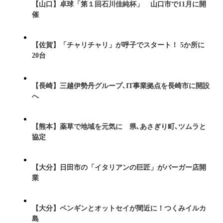
【山口】卓球「第１回石川佳純杯」 山口市で11月に開
催
【佐賀】「チャリチャリ」が呼子でスタート！ 5か所に
20台
【長崎】三越伊勢丹グループ､IT事業拠点を長崎市に開設
へ
【熊本】薬草で地域を元気に 県､あさぎり町､ツムラと
協定
【大分】日田市の「イタリアンの巨匠」がバーガー店開
業
【大分】ペンギンとオットセイが間近に！つくみイルカ
島