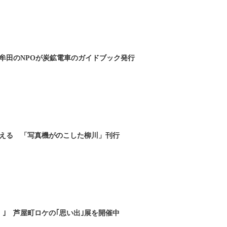
牟田のNPOが炭鉱電車のガイドブック発行
える 「写真機がのこした柳川」刊行
！｣ 芦屋町ロケの｢思い出｣展を開催中