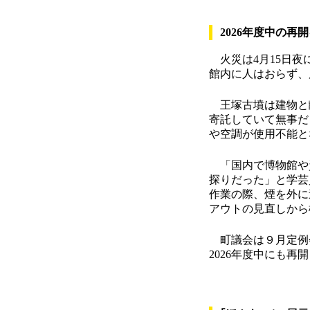
2026年度中の再
火災は4月15日夜
館内に人はおらず、
王塚古墳は建物と離
寄託していて無事だ
や空調が使用不能と
「国内で博物館や
探りだった」と学芸
作業の際、煙を外に
アウトの見直しから
町議会は９月定例会
2026年度中にも再