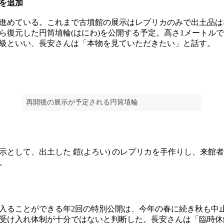
示を追加
進めている。これまで古墳館の展示はレプリカのみで出土品は
ら復元した円筒埴輪(はにわ)を公開する予定。高さ1メートル
級といい、長安さんは「本物を見ていただきたい」と話す。
再開後の展示が予定される円筒埴輪
として、出土した 鎧(よろい) のレプリカを手作りし、来館
。
ることができる年2回の特別公開は、今年の春に続き秋も中
受け入れ体制が十分ではないと判断した。長安さんは「臨時休