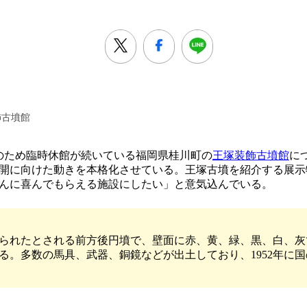
飾古墳館
のため臨時休館が続いている福岡県桂川町の
王塚装飾古墳館
に
開に向けた動きを本格化させている。王塚古墳を紹介する展示
んに喜んでもらえる施設にしたい」と意気込んでいる。
られたとされる前方後円墳で、壁面に赤、黄、緑、黒、白、灰
る。多数の馬具、武器、銅鏡などが出土しており、1952年に