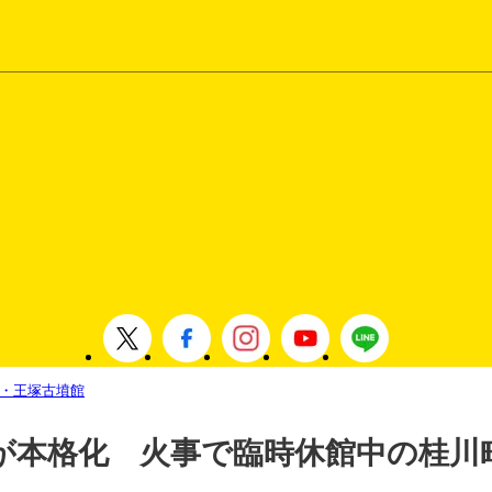
・王塚古墳館
が本格化 火事で臨時休館中の桂川