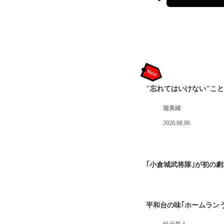
"忘れてはいけない"こと
堀美緒
2026.08.06
｢小倉城武将隊｣が初の劇場
平和台の味｢ホームランう