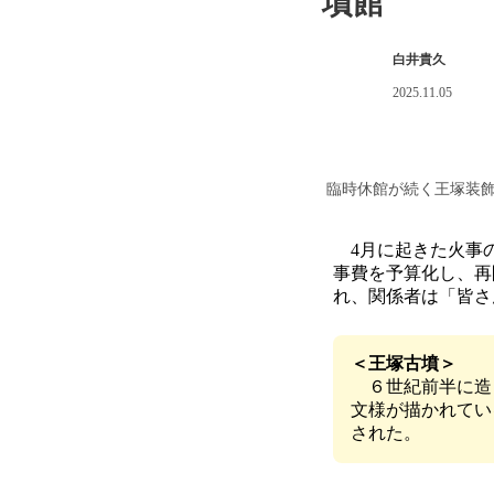
墳館
白井貴久
2025.11.05
臨時休館が続く王塚装
4月に起きた火事
事費を予算化し、再
れ、関係者は「皆さ
＜王塚古墳＞
６世紀前半に造
文様が描かれてい
された。