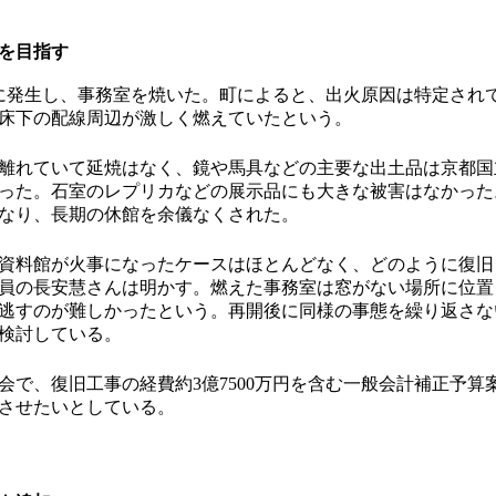
開を目指す
に発生し、事務室を焼いた。町によると、出火原因は特定され
床下の配線周辺が激しく燃えていたという。
れていて延焼はなく、鏡や馬具などの主要な出土品は京都国立
った。石室のレプリカなどの展示品にも大きな被害はなかった
なり、長期の休館を余儀なくされた。
資料館が火事になったケースはほとんどなく、どのように復旧
員の長安慧さんは明かす。燃えた事務室は窓がない場所に位置
逃すのが難しかったという。再開後に同様の事態を繰り返さな
検討している。
で、復旧工事の経費約3億7500万円を含む一般会計補正予算
開させたいとしている。