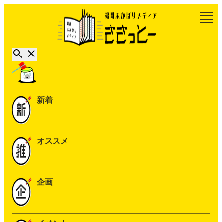
新着
オススメ
企画