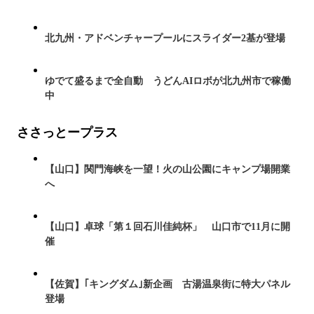
北九州・アドベンチャープールにスライダー2基が登場
ゆでて盛るまで全自動 うどんAIロボが北九州市で稼働
中
ささっとープラス
【山口】関門海峡を一望！火の山公園にキャンプ場開業
へ
【山口】卓球「第１回石川佳純杯」 山口市で11月に開
催
【佐賀】｢キングダム｣新企画 古湯温泉街に特大パネル
登場