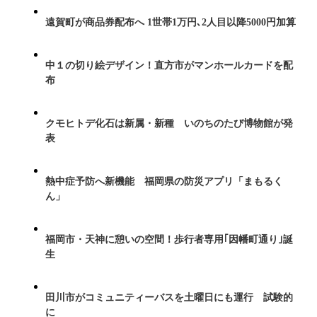
遠賀町が商品券配布へ 1世帯1万円､2人目以降5000円加算
中１の切り絵デザイン！直方市がマンホールカードを配
布
クモヒトデ化石は新属・新種 いのちのたび博物館が発
表
熱中症予防へ新機能 福岡県の防災アプリ「まもるく
ん」
福岡市・天神に憩いの空間！歩行者専用｢因幡町通り｣誕
生
田川市がコミュニティーバスを土曜日にも運行 試験的
に