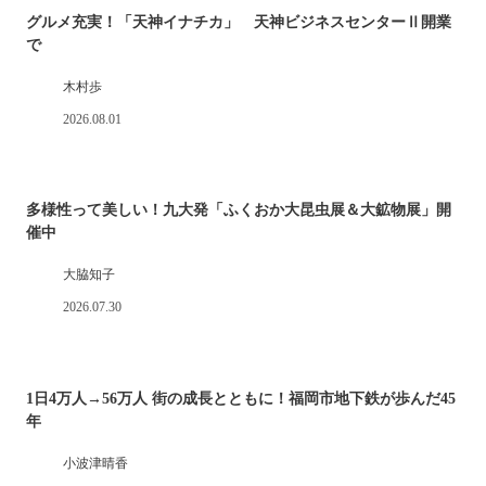
グルメ充実！「天神イナチカ」 天神ビジネスセンターⅡ開業
で
木村歩
2026.08.01
多様性って美しい！九大発「ふくおか大昆虫展＆大鉱物展」開
催中
大脇知子
2026.07.30
1日4万人→56万人 街の成長とともに！福岡市地下鉄が歩んだ45
年
小波津晴香