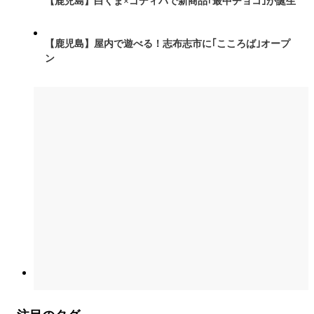
【鹿児島】白くま×ゴディバで新商品｢最中チョコ｣が誕生
【鹿児島】屋内で遊べる！志布志市に｢こころば｣オープ
ン