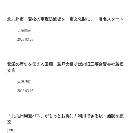
北九州市・若松の軍艦防波堤を「市文化財に」 署名スタート
大塚晴司
2023.03.28
繁栄の歴史を伝える回廊 若戸大橋そばの旧三菱合資会社若松
支店
大野博昭
2023.03.17
「北九州周遊パス」がもっとお得に！利用できる駅・施設を拡
充
PR