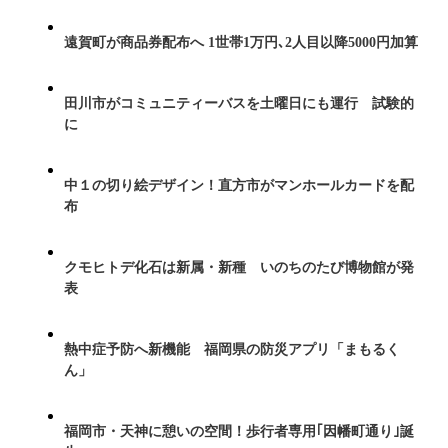
遠賀町が商品券配布へ 1世帯1万円､2人目以降5000円加算
田川市がコミュニティーバスを土曜日にも運行 試験的
に
中１の切り絵デザイン！直方市がマンホールカードを配
布
クモヒトデ化石は新属・新種 いのちのたび博物館が発
表
熱中症予防へ新機能 福岡県の防災アプリ「まもるく
ん」
福岡市・天神に憩いの空間！歩行者専用｢因幡町通り｣誕