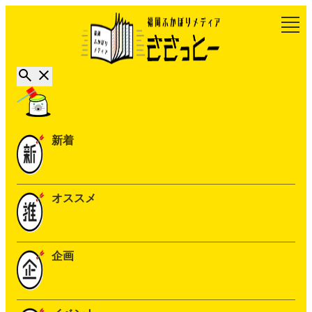
新着
オススメ
企画