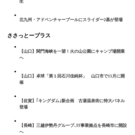
生
北九州・アドベンチャープールにスライダー2基が登場
ささっとープラス
【山口】関門海峡を一望！火の山公園にキャンプ場開業
へ
【山口】卓球「第１回石川佳純杯」 山口市で11月に開
催
【佐賀】｢キングダム｣新企画 古湯温泉街に特大パネル
登場
【長崎】三越伊勢丹グループ､IT事業拠点を長崎市に開設
へ