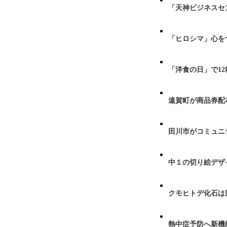
「天神ビジネスセ
「ヒロシマ」心を
「洋食の日」で1
遠賀町が商品券配布
田川市がコミュニ
中１の切り絵デザ
クモヒトデ化石は
熱中症予防へ新機