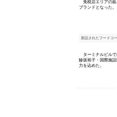
免税店エリアの延べ
ブランドとなった。
新設されたフードコ
ターミナルビルでは
鰺坂裕子・国際施設
力を込めた。