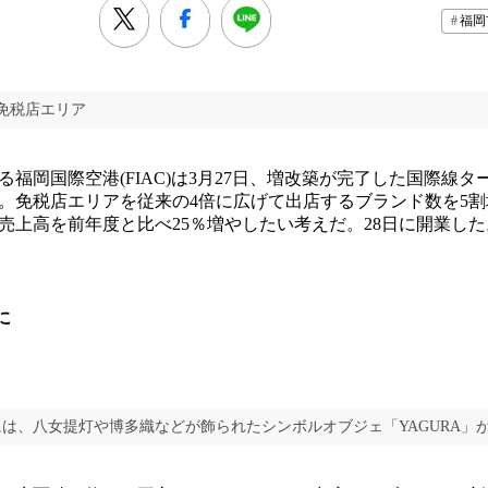
福岡
免税店エリア
福岡国際空港(FIAC)は3月27日、増改築が完了した国際線タ
。免税店エリアを従来の4倍に広げて出店するブランド数を5
税売上高を前年度と比べ25％増やしたい考えだ。28日に開業した
に
は、八女提灯や博多織などが飾られたシンボルオブジェ「YAGURA」