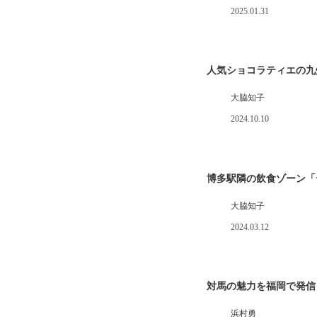
2025.01.31
人気ショコラティエの九
大脇知子
2024.10.10
博多駅隣の飲食ゾーン「
大脇知子
2024.03.12
対馬の魅力を福岡で発信
浜村勇