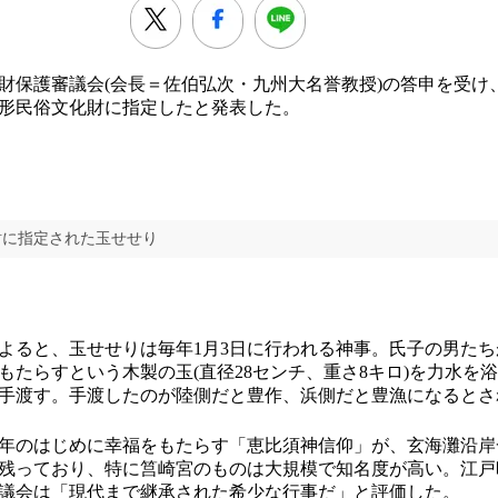
保護審議会(会長＝佐伯弘次・九州大名誉教授)の答申を受け、
形民俗文化財に指定したと発表した。
財に指定された玉せせり
ると、玉せせりは毎年1月3日に行われる神事。氏子の男たち
もたらすという木製の玉(直径28センチ、重さ8キロ)を力水を
手渡す。手渡したのが陸側だと豊作、浜側だと豊漁になるとさ
年のはじめに幸福をもたらす「恵比須神信仰」が、玄海灘沿岸
残っており、特に筥崎宮のものは大規模で知名度が高い。江戸
議会は「現代まで継承された希少な行事だ」と評価した。