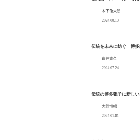
木下倫太朗
2024.08.13
伝統を未来に紡ぐ 博多
白井貴久
2024.07.24
伝統の博多張子に新しい
大野博昭
2024.01.01