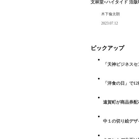
文林堂×ハイタイド 活
木下倫太朗
2023.07.12
ピックアップ
「天神ビジネスセ
「洋食の日」で1
遠賀町が商品券配布
中１の切り絵デザ