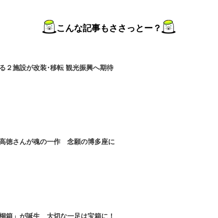
こんな記事もささっとー？
る２施設が改装･移転 観光振興へ期待
高徳さんが魂の一作 念願の博多座に
桐箱」が誕生 大切な一足は宝箱に！