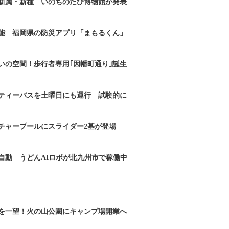
新属・新種 いのちのたび博物館が発表
能 福岡県の防災アプリ「まもるくん」
いの空間！歩行者専用｢因幡町通り｣誕生
ティーバスを土曜日にも運行 試験的に
チャープールにスライダー2基が登場
自動 うどんAIロボが北九州市で稼働中
を一望！火の山公園にキャンプ場開業へ