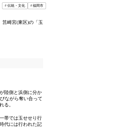
伝統・文化
福岡市
筥崎宮(東区)の「玉
が陸側と浜側に分か
浴びながら奪い合って
れる。
一帯では玉せせり行
時代には行われた記