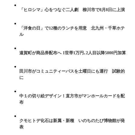
「ヒロシマ」心をつなぐ二人劇 柳川市で8月8日に上演
「洋食の日」で12種のランチを用意 北九州・千草ホテ
ル
遠賀町が商品券配布へ 1世帯1万円､2人目以降5000円加算
田川市がコミュニティーバスを土曜日にも運行 試験的
に
中１の切り絵デザイン！直方市がマンホールカードを配
布
クモヒトデ化石は新属・新種 いのちのたび博物館が発
表