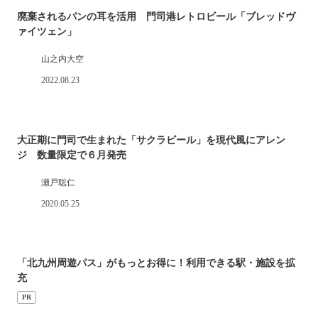
廃棄されるパンの耳を活用 門司港レトロビール「ブレッドヴ
ァイツェン」
山之内大空
2022.08.23
大正期に門司で生まれた「サクラビール」を現代風にアレン
ジ 数量限定で６月発売
瀬戸聡仁
2020.05.25
「北九州周遊パス」がもっとお得に！利用できる駅・施設を拡
充
PR