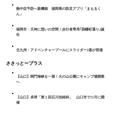
熱中症予防へ新機能 福岡県の防災アプリ「まもるく
ん」
福岡市・天神に憩いの空間！歩行者専用｢因幡町通り｣誕
生
北九州・アドベンチャープールにスライダー2基が登場
ささっとープラス
【山口】関門海峡を一望！火の山公園にキャンプ場開業
へ
【山口】卓球「第１回石川佳純杯」 山口市で11月に開
催