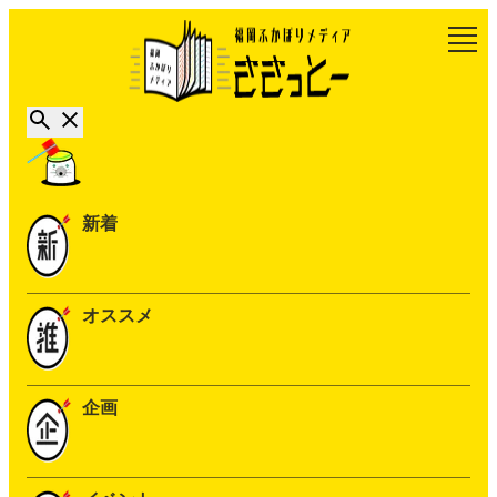
新着
オススメ
企画