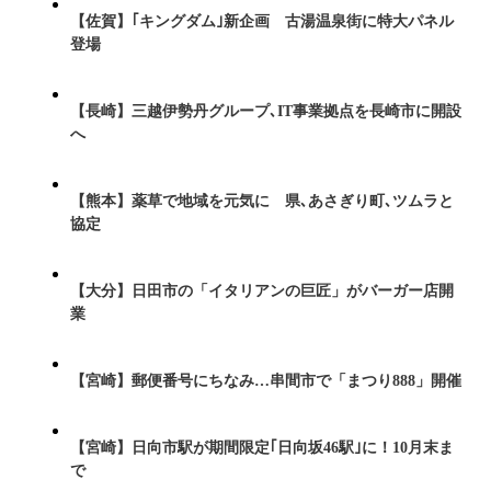
【佐賀】｢キングダム｣新企画 古湯温泉街に特大パネル
登場
【長崎】三越伊勢丹グループ､IT事業拠点を長崎市に開設
へ
【熊本】薬草で地域を元気に 県､あさぎり町､ツムラと
協定
【大分】日田市の「イタリアンの巨匠」がバーガー店開
業
【宮崎】郵便番号にちなみ…串間市で「まつり888」開催
【宮崎】日向市駅が期間限定｢日向坂46駅｣に！10月末ま
で