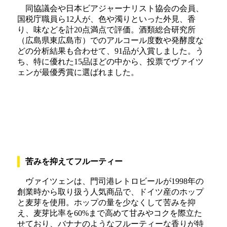
同協議会や日本ビアジャーナリスト協会の会員、
国税庁職員ら12人が、色や濁りといった外見、香
り、味などを計20点満点で評価。酒類総合研究所
（広島県東広島市）でのアルコール度数や発酵度な
どの分析結果も合わせて、91品が入賞しました。う
ち、特に優れた15品ほどの中から、投票でヴァイツ
ェンが最優秀賞に選ばれました。
苦みを抑えてフルーティー
ヴァイツェンは、門司港レトロビールが1998年の
創業時から取り扱う人気商品で、ドイツ産のホップ
と麦芽を使用。ホップの量を少なくして苦みを抑
え、麦芽比率を60%まで高めて甘みやコクを際立た
せており、バナナのようなフルーティーな香りが特