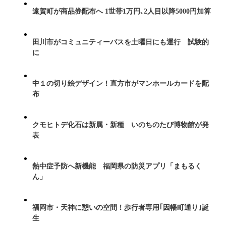
遠賀町が商品券配布へ 1世帯1万円､2人目以降5000円加算
田川市がコミュニティーバスを土曜日にも運行 試験的
に
中１の切り絵デザイン！直方市がマンホールカードを配
布
クモヒトデ化石は新属・新種 いのちのたび博物館が発
表
熱中症予防へ新機能 福岡県の防災アプリ「まもるく
ん」
福岡市・天神に憩いの空間！歩行者専用｢因幡町通り｣誕
生