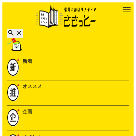
新着
オススメ
企画