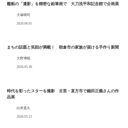
艦船の「遺影」を精密な鉛筆画で 大刀洗平和記念館で企画展
大塚晴司
2026.06.01
まちの話題と笑顔が満載！ 朝倉市の家族が届ける手作り新聞
大野博昭
2026.05.30
時代を彩ったスターを撮影 古里・直方市で鋤田正義さんの作
品展
白井貴久
2026.05.23