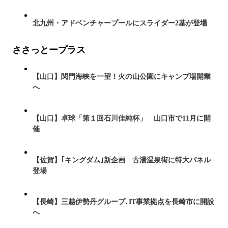
北九州・アドベンチャープールにスライダー2基が登場
ささっとープラス
【山口】関門海峡を一望！火の山公園にキャンプ場開業
へ
【山口】卓球「第１回石川佳純杯」 山口市で11月に開
催
【佐賀】｢キングダム｣新企画 古湯温泉街に特大パネル
登場
【長崎】三越伊勢丹グループ､IT事業拠点を長崎市に開設
へ