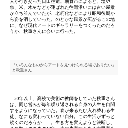
人が行き交った日田往還。朝倉市によると、塩や
魚、米、木材などが運ばれた往還沿いには古い屋敷
が立ち並んでいたが、老朽化などにより昭和後期か
ら姿を消していった。のどかな風景が広がるこの地
に、なぜ現代アートのギャラリーをつくったのだろ
うか、秋重さんに会いに行った。
「いろんなものからアートを見つけられる場でありたい」
と秋重さん
20年以上、高校で美術の教師をしていた秋重さん
は、同じ営みが毎年繰り返される自身の人生を自問
するようになっていた。春が来るたび入れ替わる生
徒、なにも変わっていない自分。この生活がずっと
続くのだろうか――。生き方を変えようと決断し、