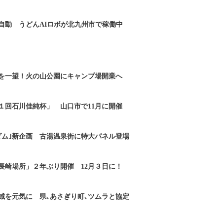
自動 うどんAIロボが北九州市で稼働中
を一望！火の山公園にキャンプ場開業へ
１回石川佳純杯」 山口市で11月に開催
ダム｣新企画 古湯温泉街に特大パネル登場
長崎場所」２年ぶり開催 12月３日に！
域を元気に 県､あさぎり町､ツムラと協定