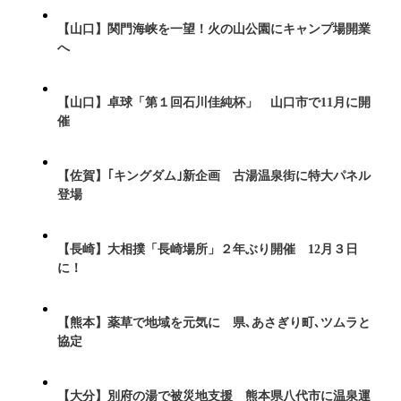
【山口】関門海峡を一望！火の山公園にキャンプ場開業
へ
【山口】卓球「第１回石川佳純杯」 山口市で11月に開
催
【佐賀】｢キングダム｣新企画 古湯温泉街に特大パネル
登場
【長崎】大相撲「長崎場所」２年ぶり開催 12月３日
に！
【熊本】薬草で地域を元気に 県､あさぎり町､ツムラと
協定
【大分】別府の湯で被災地支援 熊本県八代市に温泉運