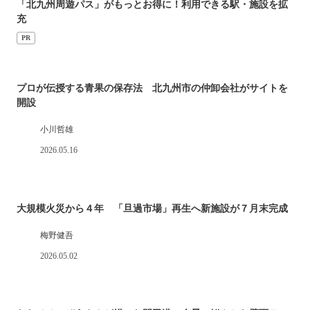
「北九州周遊パス」がもっとお得に！利用できる駅・施設を拡
充
PR
プロが伝授する青果の保存法 北九州市の仲卸会社がサイトを
開設
小川哲雄
2026.05.16
大規模火災から４年 「旦過市場」再生へ新施設が７月末完成
梅野健吾
2026.05.02