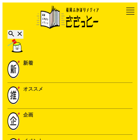
新着
オススメ
企画