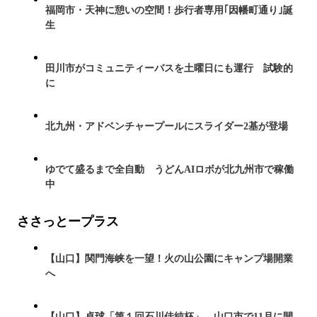
福岡市・天神に憩いの空間！歩行者専用｢因幡町通り｣誕
生
田川市がコミュニティーバスを土曜日にも運行 試験的
に
北九州・アドベンチャープールにスライダー2基が登場
ゆでて盛るまで全自動 うどんAIロボが北九州市で稼働
中
ささっとープラス
【山口】関門海峡を一望！火の山公園にキャンプ場開業
へ
【山口】卓球「第１回石川佳純杯」 山口市で11月に開