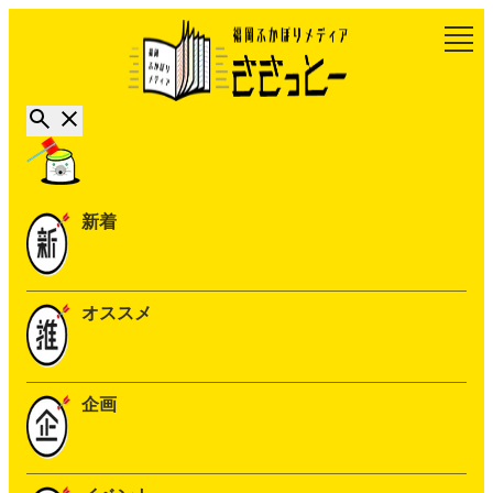
新着
オススメ
企画