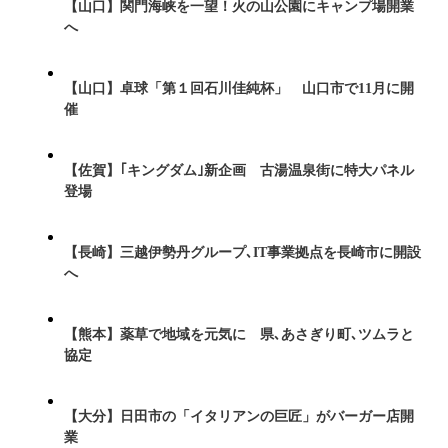
【山口】関門海峡を一望！火の山公園にキャンプ場開業
へ
【山口】卓球「第１回石川佳純杯」 山口市で11月に開
催
【佐賀】｢キングダム｣新企画 古湯温泉街に特大パネル
登場
【長崎】三越伊勢丹グループ､IT事業拠点を長崎市に開設
へ
【熊本】薬草で地域を元気に 県､あさぎり町､ツムラと
協定
【大分】日田市の「イタリアンの巨匠」がバーガー店開
業