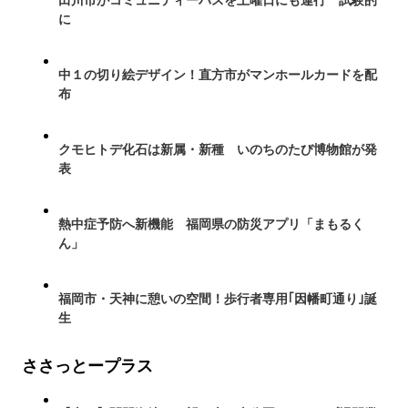
田川市がコミュニティーバスを土曜日にも運行 試験的
に
中１の切り絵デザイン！直方市がマンホールカードを配
布
クモヒトデ化石は新属・新種 いのちのたび博物館が発
表
熱中症予防へ新機能 福岡県の防災アプリ「まもるく
ん」
福岡市・天神に憩いの空間！歩行者専用｢因幡町通り｣誕
生
ささっとープラス