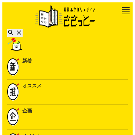
新着
オススメ
企画