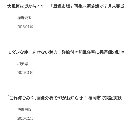
大規模火災から４年 「旦過市場」再生へ新施設が７月末完成
梅野健吾
2026.05.02
モダンな趣、あせない魅力 洋館付き和風住宅に再評価の動き
堀美緒
2026.03.06
｢これ何ごみ？｣画像分析でAIがお知らせ！ 福岡市で実証実験
池園昌隆
2026.02.16