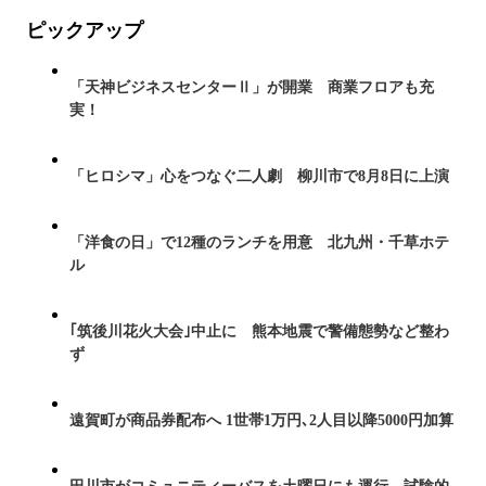
ピックアップ
「天神ビジネスセンターⅡ」が開業 商業フロアも充
実！
「ヒロシマ」心をつなぐ二人劇 柳川市で8月8日に上演
「洋食の日」で12種のランチを用意 北九州・千草ホテ
ル
｢筑後川花火大会｣中止に 熊本地震で警備態勢など整わ
ず
遠賀町が商品券配布へ 1世帯1万円､2人目以降5000円加算