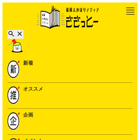
新着
オススメ
企画