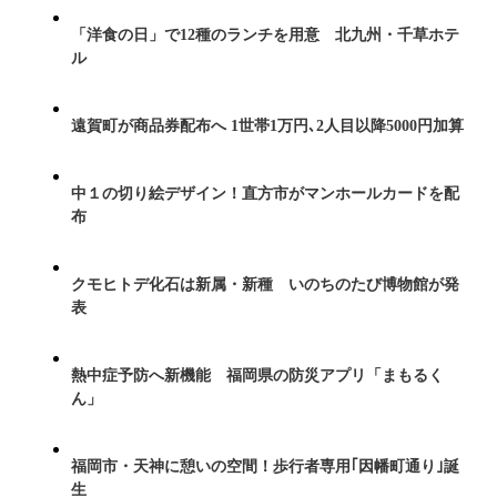
「洋食の日」で12種のランチを用意 北九州・千草ホテ
ル
遠賀町が商品券配布へ 1世帯1万円､2人目以降5000円加算
中１の切り絵デザイン！直方市がマンホールカードを配
布
クモヒトデ化石は新属・新種 いのちのたび博物館が発
表
熱中症予防へ新機能 福岡県の防災アプリ「まもるく
ん」
福岡市・天神に憩いの空間！歩行者専用｢因幡町通り｣誕
生