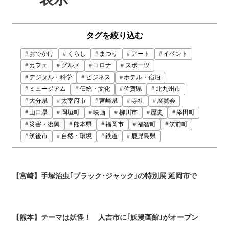
タグを絞り込む
おでかけ
くらし
まつり
アート
イベント
カフェ
グルメ
コロナ
スポーツ
デジタル・科学
ビジネス
ホテル・宿泊
ミュージアム
伝統・文化
佐賀県
北九州市
大分県
太宰府市
宮崎県
寺社
展覧会
山口県
岡垣町
映画
柳川市
歴史
添田町
災害・復興
熊本県
福岡市
福智町
筑前町
筑後市
自然・環境
鉄道
鹿児島県
【宮崎】手塚治虫｢ブラック･ジャック｣の特別展 延岡市で
【熊本】テーマは妖怪！ 人吉市に｢妖漫画館｣がオープン