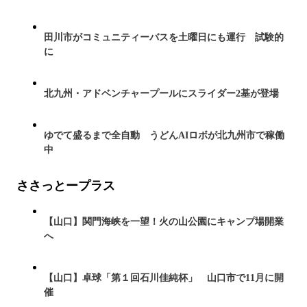
田川市がコミュニティーバスを土曜日にも運行 試験的
に
北九州・アドベンチャープールにスライダー2基が登場
ゆでて盛るまで全自動 うどんAIロボが北九州市で稼働
中
ささっとープラス
【山口】関門海峡を一望！火の山公園にキャンプ場開業
へ
【山口】卓球「第１回石川佳純杯」 山口市で11月に開
催