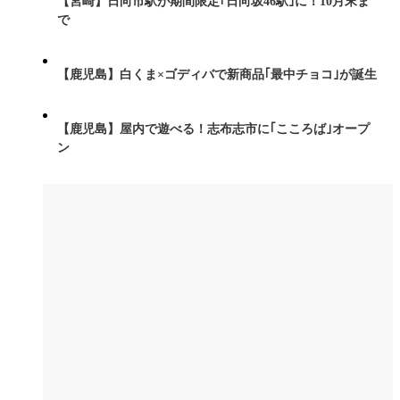
【宮崎】日向市駅が期間限定｢日向坂46駅｣に！10月末ま
で
【鹿児島】白くま×ゴディバで新商品｢最中チョコ｣が誕生
【鹿児島】屋内で遊べる！志布志市に｢こころば｣オープ
ン