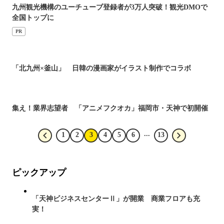
九州観光機構のユーチューブ登録者が3万人突破！観光DMOで
全国トップに
PR
「北九州×釜山」 日韓の漫画家がイラスト制作でコラボ
集え！業界志望者 「アニメフクオカ」福岡市・天神で初開催
...
1
2
3
4
5
6
13
ピックアップ
「天神ビジネスセンターⅡ」が開業 商業フロアも充
実！