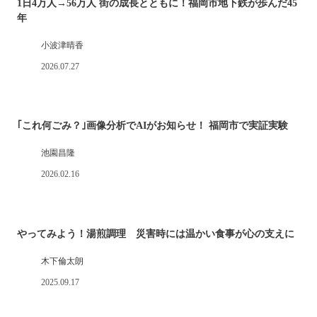
1日4万人→56万人 街の成長とともに！福岡市地下鉄が歩んだ45
年
小波津晴香
2026.07.27
｢これ何ごみ？｣画像分析でAIがお知らせ！ 福岡市で実証実験
池園昌隆
2026.02.16
やってみよう！湯煎調理 災害時には温かい食事が心の支えに
木下倫太朗
2025.09.17