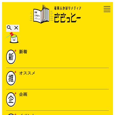
新着
オススメ
企画