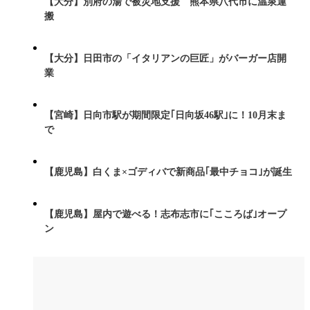
【大分】別府の湯で被災地支援 熊本県八代市に温泉運
搬
【大分】日田市の「イタリアンの巨匠」がバーガー店開
業
【宮崎】日向市駅が期間限定｢日向坂46駅｣に！10月末ま
で
【鹿児島】白くま×ゴディバで新商品｢最中チョコ｣が誕生
【鹿児島】屋内で遊べる！志布志市に｢こころば｣オープ
ン