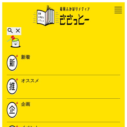
新着
オススメ
企画