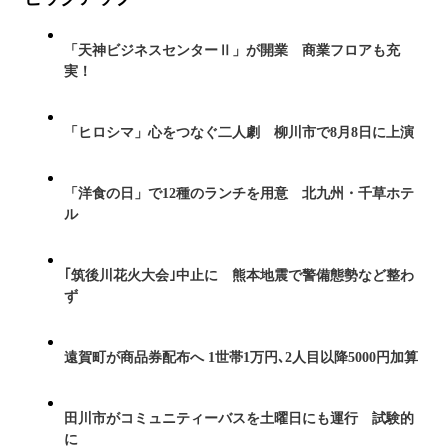
「天神ビジネスセンターⅡ」が開業 商業フロアも充
実！
「ヒロシマ」心をつなぐ二人劇 柳川市で8月8日に上演
「洋食の日」で12種のランチを用意 北九州・千草ホテ
ル
｢筑後川花火大会｣中止に 熊本地震で警備態勢など整わ
ず
遠賀町が商品券配布へ 1世帯1万円､2人目以降5000円加算
田川市がコミュニティーバスを土曜日にも運行 試験的
に