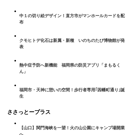
中１の切り絵デザイン！直方市がマンホールカードを配
布
クモヒトデ化石は新属・新種 いのちのたび博物館が発
表
熱中症予防へ新機能 福岡県の防災アプリ「まもるく
ん」
福岡市・天神に憩いの空間！歩行者専用｢因幡町通り｣誕
生
ささっとープラス
【山口】関門海峡を一望！火の山公園にキャンプ場開業
へ