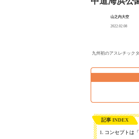
中道海浜公
山之内大空
2022.02.08
九州初のアスレチック
記事 INDEX
コンセプトは