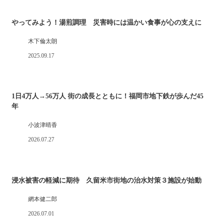
やってみよう！湯煎調理 災害時には温かい食事が心の支えに
木下倫太朗
2025.09.17
1日4万人→56万人 街の成長とともに！福岡市地下鉄が歩んだ45
年
小波津晴香
2026.07.27
浸水被害の軽減に期待 久留米市街地の治水対策３施設が始動
網本健二郎
2026.07.01