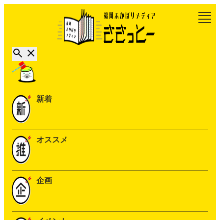
新着
オススメ
企画