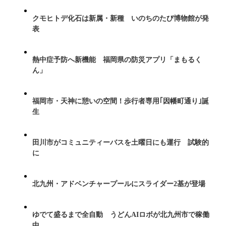
クモヒトデ化石は新属・新種 いのちのたび博物館が発
表
熱中症予防へ新機能 福岡県の防災アプリ「まもるく
ん」
福岡市・天神に憩いの空間！歩行者専用｢因幡町通り｣誕
生
田川市がコミュニティーバスを土曜日にも運行 試験的
に
北九州・アドベンチャープールにスライダー2基が登場
ゆでて盛るまで全自動 うどんAIロボが北九州市で稼働
中