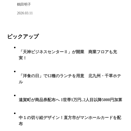
鶴田明子
2026.03.11
ピックアップ
「天神ビジネスセンターⅡ」が開業 商業フロアも充
実！
「洋食の日」で12種のランチを用意 北九州・千草ホテ
ル
遠賀町が商品券配布へ 1世帯1万円､2人目以降5000円加算
中１の切り絵デザイン！直方市がマンホールカードを配
布