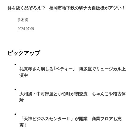
群を抜く品ぞろえ!? 福岡市地下鉄の駅ナカ自販機がアツい！
浜村勇
2024.07.09
ピックアップ
礼真琴さん演じる｢ベティー｣ 博多座でミュージカル上
演中
大相撲・中村部屋と小竹町が初交流 ちゃんこや稽古体
験
「天神ビジネスセンターⅡ」が開業 商業フロアも充
実！