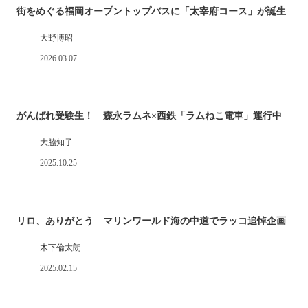
街をめぐる福岡オープントップバスに「太宰府コース」が誕生
大野博昭
2026.03.07
がんばれ受験生！ 森永ラムネ×西鉄「ラムねこ電車」運行中
大脇知子
2025.10.25
リロ、ありがとう マリンワールド海の中道でラッコ追悼企画
木下倫太朗
2025.02.15