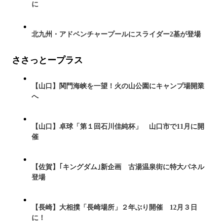
に
北九州・アドベンチャープールにスライダー2基が登場
ささっとープラス
【山口】関門海峡を一望！火の山公園にキャンプ場開業
へ
【山口】卓球「第１回石川佳純杯」 山口市で11月に開
催
【佐賀】｢キングダム｣新企画 古湯温泉街に特大パネル
登場
【長崎】大相撲「長崎場所」２年ぶり開催 12月３日
に！