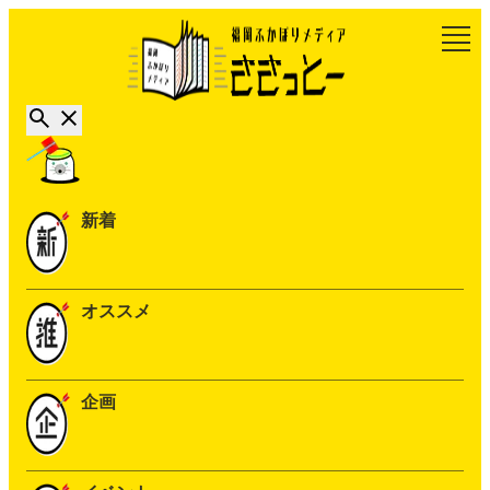
新着
オススメ
企画