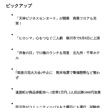
ピックアップ
「天神ビジネスセンターⅡ」が開業 商業フロアも充
実！
「ヒロシマ」心をつなぐ二人劇 柳川市で8月8日に上演
「洋食の日」で12種のランチを用意 北九州・千草ホテ
ル
｢筑後川花火大会｣中止に 熊本地震で警備態勢など整わ
ず
遠賀町が商品券配布へ 1世帯1万円､2人目以降5000円加算
田川市がコミュニティーバスを土曜日にも運行 試験的