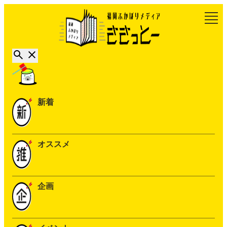
新着
オススメ
企画