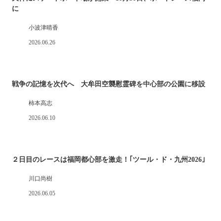
に
小波津晴香
2026.06.26
戦争の記憶を次代へ 大牟田空襲慰霊碑を中心部の公園に移設
柿本高志
2026.06.10
２日目のレースは福岡都心部を激走！｢ツール・ド・九州2026｣
川口尚樹
2026.06.05