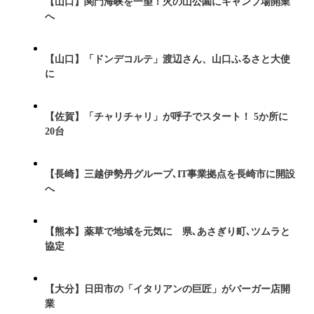
【山口】関門海峡を一望！火の山公園にキャンプ場開業
へ
【山口】「ドンデコルテ」渡辺さん、山口ふるさと大使
に
【佐賀】「チャリチャリ」が呼子でスタート！ 5か所に
20台
【長崎】三越伊勢丹グループ､IT事業拠点を長崎市に開設
へ
【熊本】薬草で地域を元気に 県､あさぎり町､ツムラと
協定
【大分】日田市の「イタリアンの巨匠」がバーガー店開
業