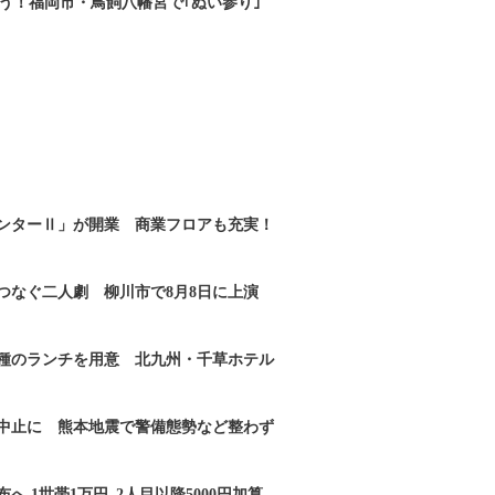
もう！福岡市・鳥飼八幡宮で｢ぬい参り｣
ンターⅡ」が開業 商業フロアも充実！
つなぐ二人劇 柳川市で8月8日に上演
2種のランチを用意 北九州・千草ホテル
｣中止に 熊本地震で警備態勢など整わず
へ 1世帯1万円､2人目以降5000円加算