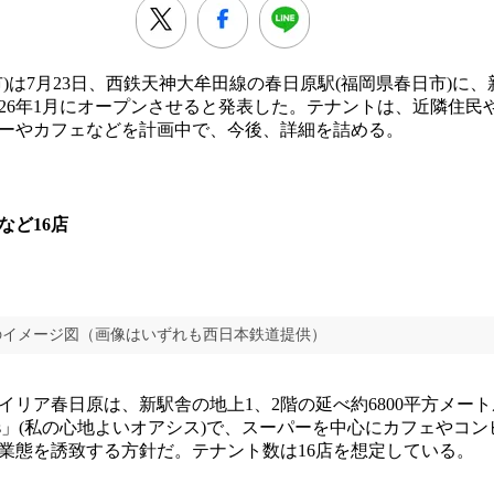
)は7月23日、西鉄天神大牟田線の春日原駅(福岡県春日市)に
026年1月にオープンさせると発表した。テナントは、近隣住民
ーやカフェなどを計画中で、今後、詳細を詰める。
など16店
のイメージ図（画像はいずれも西日本鉄道提供）
リア春日原は、新駅舎の地上1、2階の延べ約6800平方メー
 Oasis」(私の心地よいオアシス)で、スーパーを中心にカフェや
業態を誘致する方針だ。テナント数は16店を想定している。