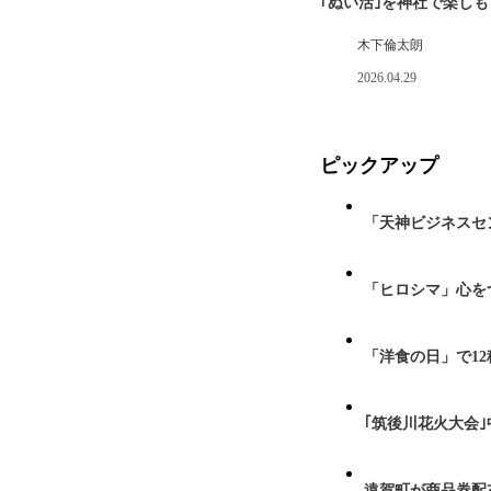
｢ぬい活｣を神社で楽し
木下倫太朗
2026.04.29
ピックアップ
「天神ビジネスセ
「ヒロシマ」心を
「洋食の日」で1
｢筑後川花火大会
遠賀町が商品券配布