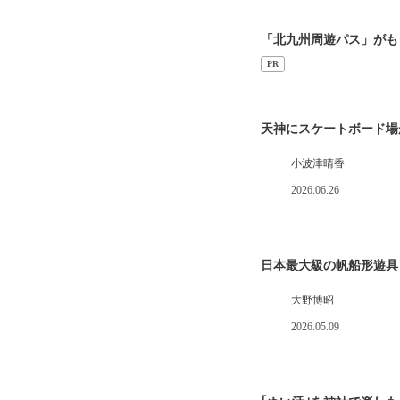
「北九州周遊パス」がも
PR
天神にスケートボード場
小波津晴香
2026.06.26
日本最大級の帆船形遊具
大野博昭
2026.05.09