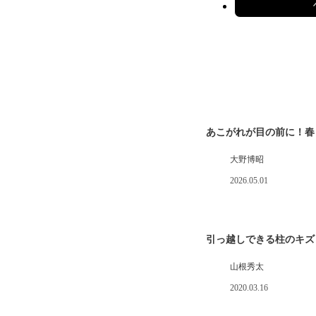
あこがれが目の前に！春
大野博昭
2026.05.01
引っ越しできる柱のキズ
山根秀太
2020.03.16