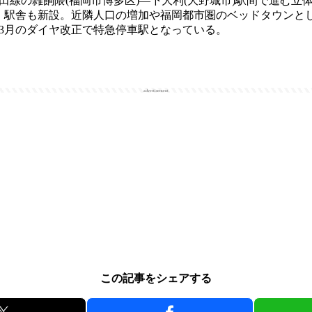
線の雑餉隈(福岡市博多区)―下大利(大野城市)駅間で進む立体
、駅舎も新設。近隣人口の増加や福岡都市圏のベッドタウンと
年3月のダイヤ改正で特急停車駅となっている。
advertisement
この記事をシェアする