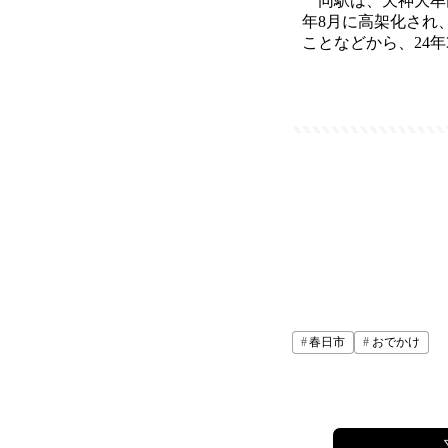
同駅は、天神大牟田
年8月に高架化され
ことなどから、24
春日市
おでかけ