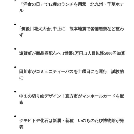
「洋食の日」で12種のランチを用意 北九州・千草ホテ
ル
｢筑後川花火大会｣中止に 熊本地震で警備態勢など整わ
ず
遠賀町が商品券配布へ 1世帯1万円､2人目以降5000円加算
田川市がコミュニティーバスを土曜日にも運行 試験的
に
中１の切り絵デザイン！直方市がマンホールカードを配
布
クモヒトデ化石は新属・新種 いのちのたび博物館が発
表