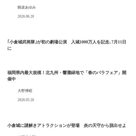
饒波あゆみ
2026.06.20
｢小倉城武将隊｣が初の劇場公演 入城1000万人を記念､7月11日
に
福岡県内最大規模！北九州・響灘緑地で「春のバラフェア」開
催中
大野博昭
2026.05.20
小倉城に謎解きアトラクションが登場 炎の天守から脱出せよ