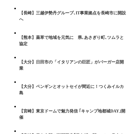
【長崎】三越伊勢丹グループ､IT事業拠点を長崎市に開設
へ
【熊本】薬草で地域を元気に 県､あさぎり町､ツムラと
協定
【大分】日田市の「イタリアンの巨匠」がバーガー店開
業
【大分】ペンギンとオットセイが間近に！つくみイルカ
島
【宮崎】東京ドームで魅力発信 ｢キャンプ地都城DAY｣開
催