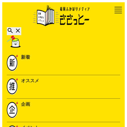
新着
オススメ
企画