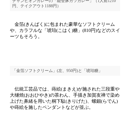
チャンピオンカレーの「能登豚カツカレー」（1人前1210
円、テイクアウト1188円）
金箔(きんぱく)に包まれた豪華なソフトクリーム
や、カラフルな「琥珀(こはく)糖」(810円)などのスイ
ーツもそろう。
「金箔ソフトクリーム」(左、950円)と「琥珀糖」
伝統工芸品では、蒔絵(まきえ)が施された三段重や
大樋焼(おおひやき)の茶わん、手描き加賀友禅で染め
上げた鼻緒を用いた桐下駄(きりげた)、螺鈿(らでん)
や蒔絵を施したペンダントなどが並ぶ。