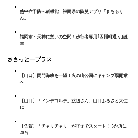
熱中症予防へ新機能 福岡県の防災アプリ「まもるく
ん」
福岡市・天神に憩いの空間！歩行者専用｢因幡町通り｣誕
生
ささっとープラス
【山口】関門海峡を一望！火の山公園にキャンプ場開業
へ
【山口】「ドンデコルテ」渡辺さん、山口ふるさと大使
に
【佐賀】「チャリチャリ」が呼子でスタート！ 5か所に
20台