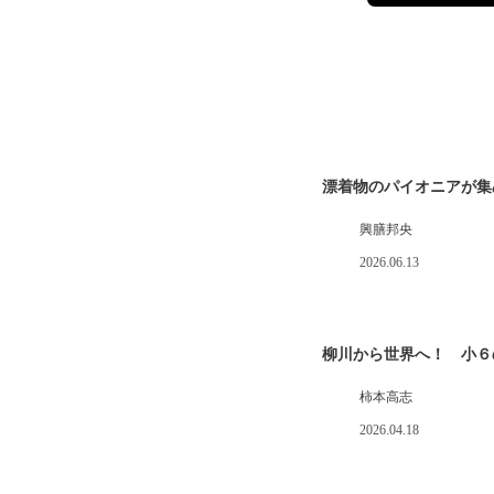
漂着物のパイオニアが集
興膳邦央
2026.06.13
柳川から世界へ！ 小６
柿本高志
2026.04.18