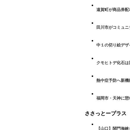
遠賀町が商品券配布
田川市がコミュニ
中１の切り絵デザ
クモヒトデ化石は
熱中症予防へ新機
福岡市・天神に憩
ささっとープラス
【山口】関門海峡