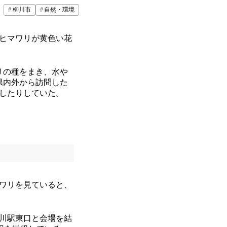
柳川市
自然・環境
のヒマワリが黄色い花
リの種をまき、水や
県内外から訪問した
したりしていた。
ワリを見ていると、
柳川駅東口と会場を結