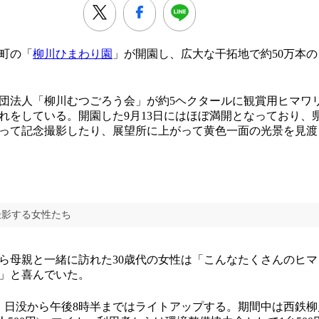
町の「
柳川ひまわり園
」が開園し、広大な干拓地で約50万本
法人「柳川むつごろう会」が約5ヘクタールに観賞用ヒマワ
れをしている。開園した9月13日にはほぼ満開となっており、
って記念撮影したり、展望所に上がって黄色一面の光景を見渡
撮影する女性たち
母親と一緒に訪れた30歳代の女性は「こんなたくさんのヒマ
」と喜んでいた。
。日没から午後8時半まではライトアップする。期間中は西鉄