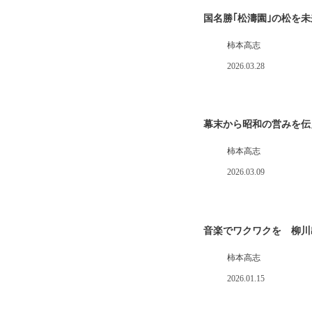
国名勝｢松濤園｣の松を
柿本高志
2026.03.28
幕末から昭和の営みを伝
柿本高志
2026.03.09
音楽でワクワクを 柳川
柿本高志
2026.01.15