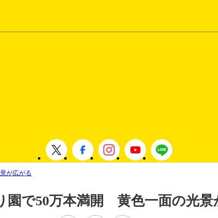
光景が広がる
り園で50万本満開 黄色一面の光景