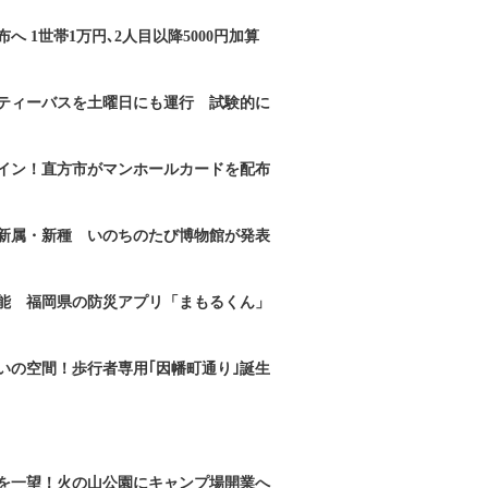
へ 1世帯1万円､2人目以降5000円加算
ティーバスを土曜日にも運行 試験的に
イン！直方市がマンホールカードを配布
新属・新種 いのちのたび博物館が発表
能 福岡県の防災アプリ「まもるくん」
いの空間！歩行者専用｢因幡町通り｣誕生
を一望！火の山公園にキャンプ場開業へ