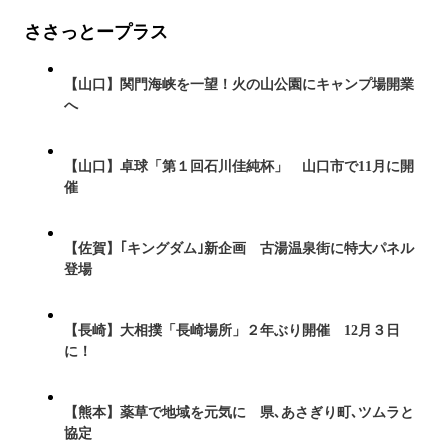
ささっとープラス
【山口】関門海峡を一望！火の山公園にキャンプ場開業
へ
【山口】卓球「第１回石川佳純杯」 山口市で11月に開
催
【佐賀】｢キングダム｣新企画 古湯温泉街に特大パネル
登場
【長崎】大相撲「長崎場所」２年ぶり開催 12月３日
に！
【熊本】薬草で地域を元気に 県､あさぎり町､ツムラと
協定