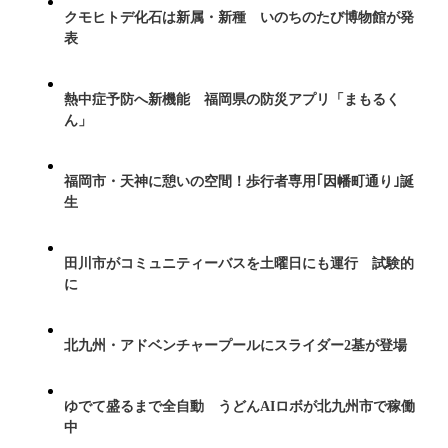
クモヒトデ化石は新属・新種 いのちのたび博物館が発
表
熱中症予防へ新機能 福岡県の防災アプリ「まもるく
ん」
福岡市・天神に憩いの空間！歩行者専用｢因幡町通り｣誕
生
田川市がコミュニティーバスを土曜日にも運行 試験的
に
北九州・アドベンチャープールにスライダー2基が登場
ゆでて盛るまで全自動 うどんAIロボが北九州市で稼働
中