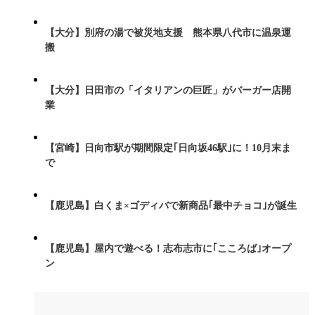
【大分】別府の湯で被災地支援 熊本県八代市に温泉運
搬
【大分】日田市の「イタリアンの巨匠」がバーガー店開
業
【宮崎】日向市駅が期間限定｢日向坂46駅｣に！10月末ま
で
【鹿児島】白くま×ゴディバで新商品｢最中チョコ｣が誕生
【鹿児島】屋内で遊べる！志布志市に｢こころば｣オープ
ン