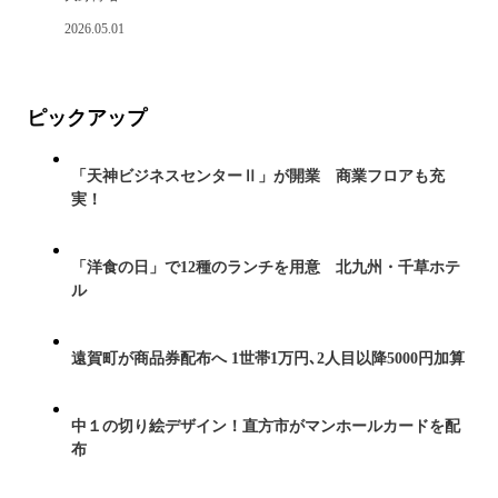
2026.05.01
ピックアップ
「天神ビジネスセンターⅡ」が開業 商業フロアも充
実！
「洋食の日」で12種のランチを用意 北九州・千草ホテ
ル
遠賀町が商品券配布へ 1世帯1万円､2人目以降5000円加算
中１の切り絵デザイン！直方市がマンホールカードを配
布