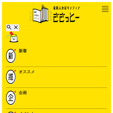
新着
オススメ
企画