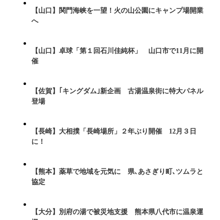
【山口】関門海峡を一望！火の山公園にキャンプ場開業
へ
【山口】卓球「第１回石川佳純杯」 山口市で11月に開
催
【佐賀】｢キングダム｣新企画 古湯温泉街に特大パネル
登場
【長崎】大相撲「長崎場所」２年ぶり開催 12月３日
に！
【熊本】薬草で地域を元気に 県､あさぎり町､ツムラと
協定
【大分】別府の湯で被災地支援 熊本県八代市に温泉運