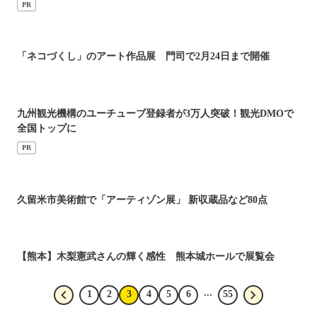
PR
「ネコづくし」のアート作品展 門司で2月24日まで開催
九州観光機構のユーチューブ登録者が3万人突破！観光DMOで
全国トップに
PR
久留米市美術館で「アーティゾン展」 新収蔵品など80点
【熊本】木梨憲武さんの輝く感性 熊本城ホールで展覧会
...
1
2
3
4
5
6
55