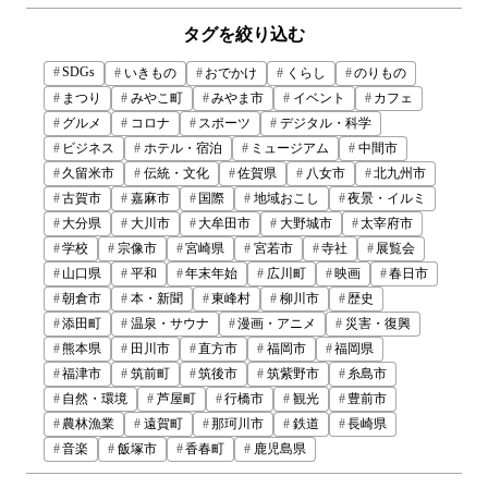
タグを絞り込む
SDGs
いきもの
おでかけ
くらし
のりもの
まつり
みやこ町
みやま市
イベント
カフェ
グルメ
コロナ
スポーツ
デジタル・科学
ビジネス
ホテル・宿泊
ミュージアム
中間市
久留米市
伝統・文化
佐賀県
八女市
北九州市
古賀市
嘉麻市
国際
地域おこし
夜景・イルミ
大分県
大川市
大牟田市
大野城市
太宰府市
学校
宗像市
宮崎県
宮若市
寺社
展覧会
山口県
平和
年末年始
広川町
映画
春日市
朝倉市
本・新聞
東峰村
柳川市
歴史
添田町
温泉・サウナ
漫画・アニメ
災害・復興
熊本県
田川市
直方市
福岡市
福岡県
福津市
筑前町
筑後市
筑紫野市
糸島市
自然・環境
芦屋町
行橋市
観光
豊前市
農林漁業
遠賀町
那珂川市
鉄道
長崎県
音楽
飯塚市
香春町
鹿児島県