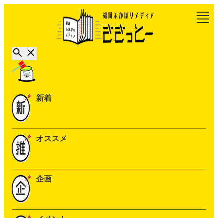
新着
オススメ
企画