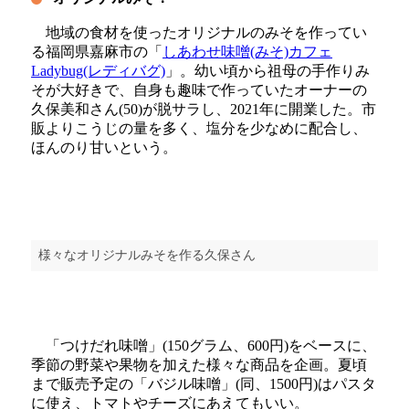
地域の食材を使ったオリジナルのみそを作ってい
る福岡県嘉麻市の「
しあわせ味噌(みそ)カフェ
Ladybug(レディバグ)
」。幼い頃から祖母の手作りみ
そが大好きで、自身も趣味で作っていたオーナーの
久保美和さん(50)が脱サラし、2021年に開業した。市
販よりこうじの量を多く、塩分を少なめに配合し、
ほんのり甘いという。
様々なオリジナルみそを作る久保さん
「つけだれ味噌」(150グラム、600円)をベースに、
季節の野菜や果物を加えた様々な商品を企画。夏頃
まで販売予定の「バジル味噌」(同、1500円)はパスタ
に使え、トマトやチーズにあえてもいい。