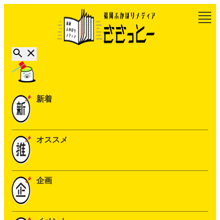
新着
オススメ
企画