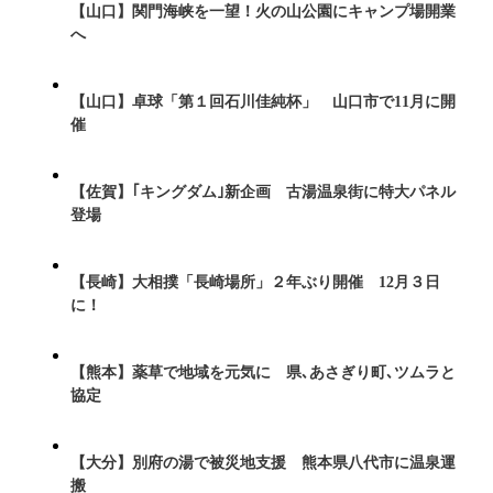
【山口】関門海峡を一望！火の山公園にキャンプ場開業
へ
【山口】卓球「第１回石川佳純杯」 山口市で11月に開
催
【佐賀】｢キングダム｣新企画 古湯温泉街に特大パネル
登場
【長崎】大相撲「長崎場所」２年ぶり開催 12月３日
に！
【熊本】薬草で地域を元気に 県､あさぎり町､ツムラと
協定
【大分】別府の湯で被災地支援 熊本県八代市に温泉運
搬