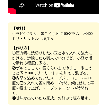
【材料】
小豆100グラム、米こうじ(生)100グラム、水400
ミリ・リットル、塩少々
【作り方】
①圧力鍋に渋切りした小豆と水を入れて強火に
かける。沸騰したら弱火で15分ほど。小豆が指
で潰れる程度に煮る。
②
ザルでこして70度くらいまで冷まし、米こう
じと煮汁100ミリ・リットルを加えて混ぜる。
③
内部を温めておいたスープジャーに、55～60
度の
②
を入れて蓋を閉め、5時間。鍋に移して再
度60度まで上げ、スープジャーで5～6時間お
く。
④
甘味が出ていたら完成。お好みで塩を足す。