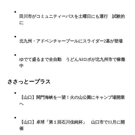
田川市がコミュニティーバスを土曜日にも運行 試験的
に
北九州・アドベンチャープールにスライダー2基が登場
ゆでて盛るまで全自動 うどんAIロボが北九州市で稼働
中
ささっとープラス
【山口】関門海峡を一望！火の山公園にキャンプ場開業
へ
【山口】卓球「第１回石川佳純杯」 山口市で11月に開
催