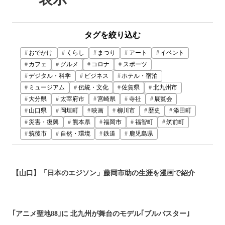
タグを絞り込む
おでかけ
くらし
まつり
アート
イベント
カフェ
グルメ
コロナ
スポーツ
デジタル・科学
ビジネス
ホテル・宿泊
ミュージアム
伝統・文化
佐賀県
北九州市
大分県
太宰府市
宮崎県
寺社
展覧会
山口県
岡垣町
映画
柳川市
歴史
添田町
災害・復興
熊本県
福岡市
福智町
筑前町
筑後市
自然・環境
鉄道
鹿児島県
【山口】「日本のエジソン」藤岡市助の生涯を漫画で紹介
｢アニメ聖地88｣に 北九州が舞台のモデル｢ブルバスター｣