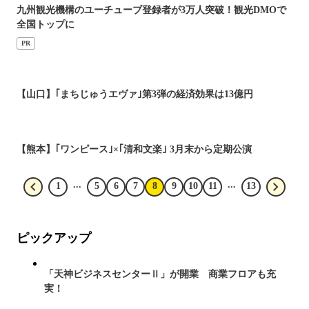
九州観光機構のユーチューブ登録者が3万人突破！観光DMOで
全国トップに
PR
【山口】｢まちじゅうエヴァ｣第3弾の経済効果は13億円
【熊本】｢ワンピース｣×｢清和文楽｣ 3月末から定期公演
...
...
1
5
6
7
8
9
10
11
13
ピックアップ
「天神ビジネスセンターⅡ」が開業 商業フロアも充
実！