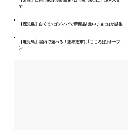
【宮崎】日向市駅が期間限定｢日向坂46駅｣に！10月末ま
で
【鹿児島】白くま×ゴディバで新商品｢最中チョコ｣が誕生
【鹿児島】屋内で遊べる！志布志市に｢こころば｣オープ
ン