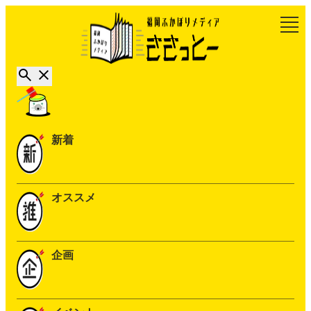
新着
オススメ
企画