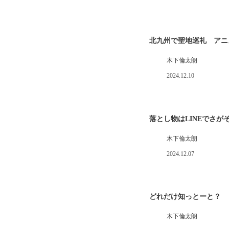
北九州で聖地巡礼 アニ
木下倫太朗
2024.12.10
落とし物はLINEでさが
木下倫太朗
2024.12.07
どれだけ知っとーと？ 
木下倫太朗