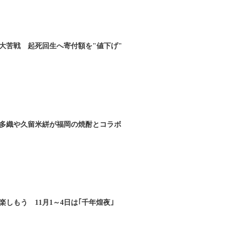
大苦戦 起死回生へ寄付額を"値下げ"
多織や久留米絣が福岡の焼酎とコラボ
しもう 11月1～4日は｢千年煌夜｣