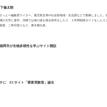
下倫太朗
さっとー編集部ライター。鹿児島支局や社会部地域・生活課などで勤務しました。
縄の大学に進学。沖縄では海の波を測る研究をしたり、２年間戦跡ガイドをしたり
観賞、ご朱印巡りなど。東京都出身。
福岡市が生物多様性を学ぶサイト開設
チに ECサイト「乗富実験室」誕生