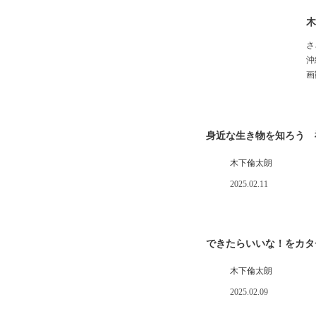
木
さ
沖
画
身近な生き物を知ろう 
木下倫太朗
2025.02.11
できたらいいな！をカタ
木下倫太朗
2025.02.09