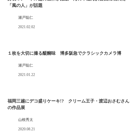
「風の人」が話題
瀬戸聡仁
2021.02.02
１枚を大切に撮る醍醐味 博多阪急でクラシックカメラ博
瀬戸聡仁
2021.01.22
福岡三越にデコ盛りケーキ!? クリーム王子・渡辺おさむさん
の作品展
山根秀太
2020.08.21