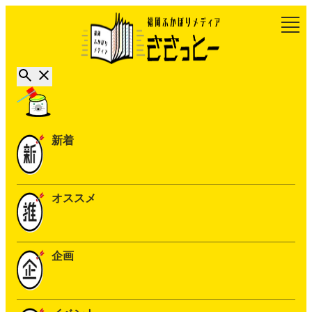
新着
オススメ
企画