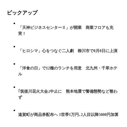
ピックアップ
「天神ビジネスセンターⅡ」が開業 商業フロアも充
実！
「ヒロシマ」心をつなぐ二人劇 柳川市で8月8日に上演
「洋食の日」で12種のランチを用意 北九州・千草ホテ
ル
｢筑後川花火大会｣中止に 熊本地震で警備態勢など整わ
ず
遠賀町が商品券配布へ 1世帯1万円､2人目以降5000円加算