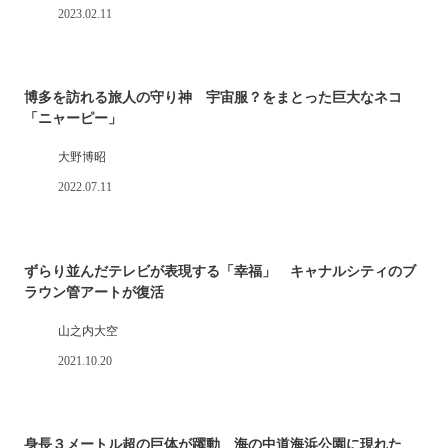
2023.02.11
博多を訪れる旅人の守り神 宇宙服？をまとった巨大なネコ
「ニャーピー」
大野博昭
2022.07.11
ずらり並んだテレビが表現する「幸福」 キャナルシティのブ
ラウン管アートが復活
山之内大空
2021.10.20
身長３メートル超の巨体が躍動 海の中道海浜公園に現れた