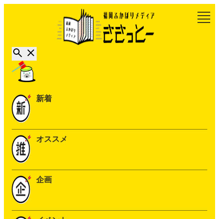
新着
オススメ
企画