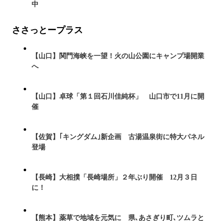
中
ささっとープラス
【山口】関門海峡を一望！火の山公園にキャンプ場開業
へ
【山口】卓球「第１回石川佳純杯」 山口市で11月に開
催
【佐賀】｢キングダム｣新企画 古湯温泉街に特大パネル
登場
【長崎】大相撲「長崎場所」２年ぶり開催 12月３日
に！
【熊本】薬草で地域を元気に 県､あさぎり町､ツムラと