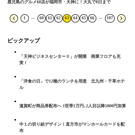
鹿児島のグルメ60店が福岡市・天神に！大丸で8日まで
...
...
1
60
61
62
63
64
65
66
107
ピックアップ
「天神ビジネスセンターⅡ」が開業 商業フロアも充
実！
「洋食の日」で12種のランチを用意 北九州・千草ホテ
ル
遠賀町が商品券配布へ 1世帯1万円､2人目以降5000円加算
中１の切り絵デザイン！直方市がマンホールカードを配
布