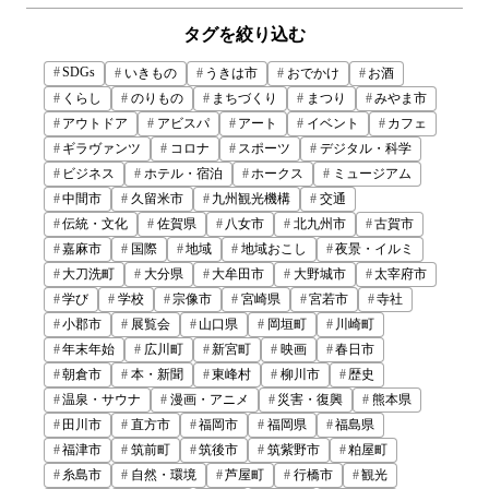
タグを絞り込む
SDGs
いきもの
うきは市
おでかけ
お酒
くらし
のりもの
まちづくり
まつり
みやま市
アウトドア
アビスパ
アート
イベント
カフェ
ギラヴァンツ
コロナ
スポーツ
デジタル・科学
ビジネス
ホテル・宿泊
ホークス
ミュージアム
中間市
久留米市
九州観光機構
交通
伝統・文化
佐賀県
八女市
北九州市
古賀市
嘉麻市
国際
地域
地域おこし
夜景・イルミ
大刀洗町
大分県
大牟田市
大野城市
太宰府市
学び
学校
宗像市
宮崎県
宮若市
寺社
小郡市
展覧会
山口県
岡垣町
川崎町
年末年始
広川町
新宮町
映画
春日市
朝倉市
本・新聞
東峰村
柳川市
歴史
温泉・サウナ
漫画・アニメ
災害・復興
熊本県
田川市
直方市
福岡市
福岡県
福島県
福津市
筑前町
筑後市
筑紫野市
粕屋町
糸島市
自然・環境
芦屋町
行橋市
観光