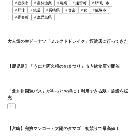
豊前市
農林漁業
農業
遠賀町
那珂川市
野球
鉄道
長崎県
音楽
食
飯塚市
香春町
鹿児島県
大人気の生ドーナツ「ミルクドドレイク」姪浜店に行ってきた
【鹿児島】「うにと阿久根の旬まつり」市内飲食店で開催
「北九州周遊パス」がもっとお得に！利用できる駅・施設を拡
充
PR
【宮崎】完熟マンゴー・太陽のタマゴ 初競りで最高値！