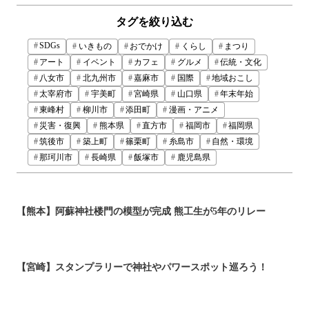
タグを絞り込む
SDGs
いきもの
おでかけ
くらし
まつり
アート
イベント
カフェ
グルメ
伝統・文化
八女市
北九州市
嘉麻市
国際
地域おこし
太宰府市
宇美町
宮崎県
山口県
年末年始
東峰村
柳川市
添田町
漫画・アニメ
災害・復興
熊本県
直方市
福岡市
福岡県
筑後市
築上町
篠栗町
糸島市
自然・環境
那珂川市
長崎県
飯塚市
鹿児島県
【熊本】阿蘇神社楼門の模型が完成 熊工生が5年のリレー
【宮崎】スタンプラリーで神社やパワースポット巡ろう！