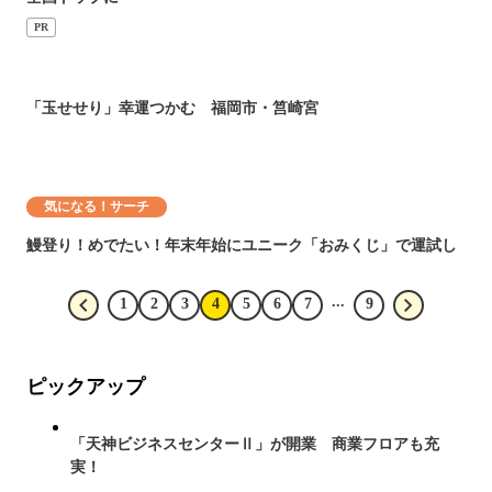
PR
「玉せせり」幸運つかむ 福岡市・筥崎宮
気になる！サーチ
鰻登り！めでたい！年末年始にユニーク「おみくじ」で運試し
...
1
2
3
4
5
6
7
9
ピックアップ
「天神ビジネスセンターⅡ」が開業 商業フロアも充
実！