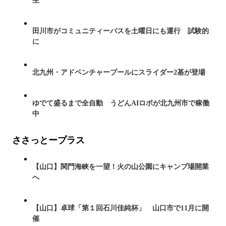
生
田川市がコミュニティーバスを土曜日にも運行 試験的
に
北九州・アドベンチャープールにスライダー2基が登場
ゆでて盛るまで全自動 うどんAIロボが北九州市で稼働
中
ささっとープラス
【山口】関門海峡を一望！火の山公園にキャンプ場開業
へ
【山口】卓球「第１回石川佳純杯」 山口市で11月に開
催