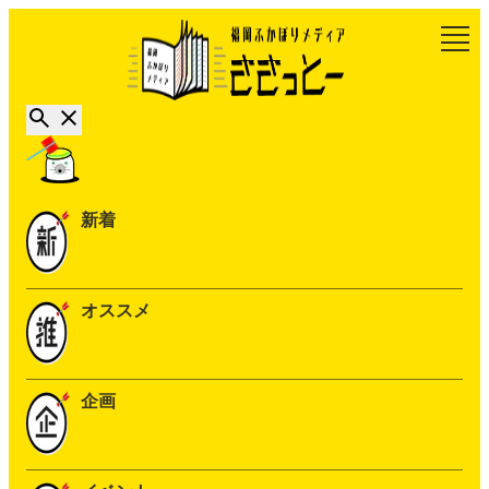
新着
オススメ
企画