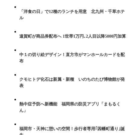
「洋食の日」で12種のランチを用意 北九州・千草ホテ
ル
遠賀町が商品券配布へ 1世帯1万円､2人目以降5000円加算
中１の切り絵デザイン！直方市がマンホールカードを配
布
クモヒトデ化石は新属・新種 いのちのたび博物館が発
表
熱中症予防へ新機能 福岡県の防災アプリ「まもるく
ん」
福岡市・天神に憩いの空間！歩行者専用｢因幡町通り｣誕