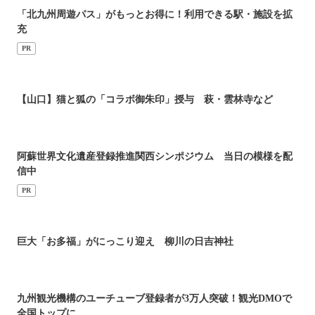
「北九州周遊パス」がもっとお得に！利用できる駅・施設を拡
充
PR
【山口】猫と狐の「コラボ御朱印」授与 萩・雲林寺など
阿蘇世界文化遺産登録推進関西シンポジウム 当日の模様を配
信中
PR
巨大「お多福」がにっこり迎え 柳川の日吉神社
九州観光機構のユーチューブ登録者が3万人突破！観光DMOで
全国トップに