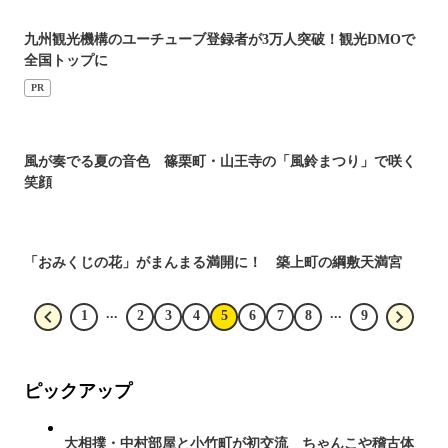
九州観光機構のユーチューブ登録者が3万人突破！観光DMOで
全国トップに
PR
風が奏でる夏の音色 篠栗町・山王寺の「風鈴まつり」で咲く
笑顔
「おみくじの花」がまんまる満開に！ 築上町の綱敷天満宮
...
...
1
2
3
4
5
6
7
8
9
ピックアップ
大相撲・中村部屋と小竹町が初交流 ちゃんこや稽古体