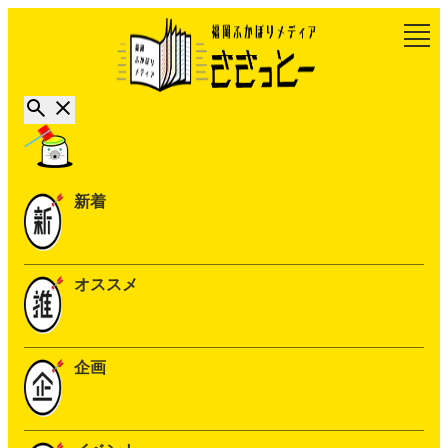
新着
オススメ
企画