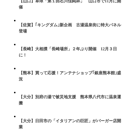
【山口】卓球「第１回石川佳純杯」 山口市で11月に開
催
【佐賀】｢キングダム｣新企画 古湯温泉街に特大パネル
登場
【長崎】大相撲「長崎場所」２年ぶり開催 12月３日
に！
【熊本】買って応援！アンテナショップ｢銀座熊本館｣盛
況
【大分】別府の湯で被災地支援 熊本県八代市に温泉運
搬
【大分】日田市の「イタリアンの巨匠」がバーガー店開
業