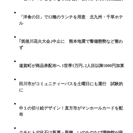
「洋食の日」で12種のランチを用意 北九州・千草ホテ
ル
｢筑後川花火大会｣中止に 熊本地震で警備態勢など整わ
ず
遠賀町が商品券配布へ 1世帯1万円､2人目以降5000円加算
田川市がコミュニティーバスを土曜日にも運行 試験的
に
中１の切り絵デザイン！直方市がマンホールカードを配
布
クモヒトデ化石は新属・新種 いのちのたび博物館が発