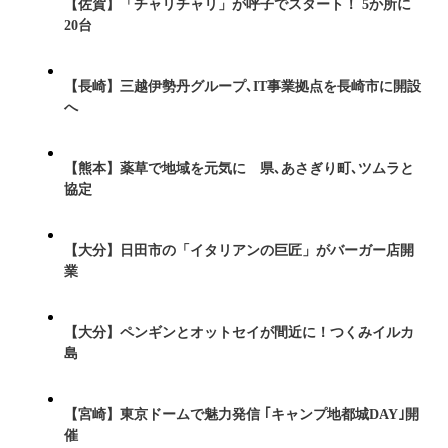
【佐賀】「チャリチャリ」が呼子でスタート！ 5か所に
20台
【長崎】三越伊勢丹グループ､IT事業拠点を長崎市に開設
へ
【熊本】薬草で地域を元気に 県､あさぎり町､ツムラと
協定
【大分】日田市の「イタリアンの巨匠」がバーガー店開
業
【大分】ペンギンとオットセイが間近に！つくみイルカ
島
【宮崎】東京ドームで魅力発信 ｢キャンプ地都城DAY｣開
催