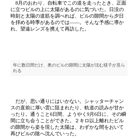
8月のおわり、自転車でこの道を走ったとき、正面
に立つビルの上に太陽があるのに気づいた。日没の
時刻と太陽の道筋を調べれば、ビルの隙間から夕日
を拝める時季があるのでは――。そんな予感に導か
れ、望遠レンズを携えて再訪した。
年に数日間だけ、奥のビルの隙間に太陽が沈む様子が見ら
れる
だが、思い通りにはいかない。シャッターチャン
スの直前に厚い雲に阻まれたり、軌道の読みが甘か
ったり。通うこと6日間、ようやく9月6日に、その瞬
間に立ち会うことができた。２キロ以上離れたビル
の隙間から姿を現した太陽は、わずかな間をおいて
再びビルの陰へ沈んでいった。