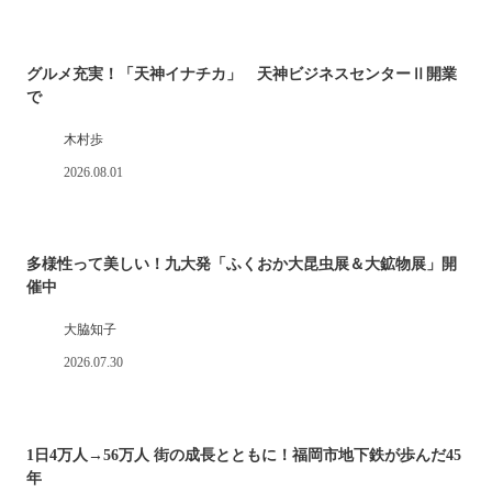
グルメ充実！「天神イナチカ」 天神ビジネスセンターⅡ開業
で
木村歩
2026.08.01
多様性って美しい！九大発「ふくおか大昆虫展＆大鉱物展」開
催中
大脇知子
2026.07.30
1日4万人→56万人 街の成長とともに！福岡市地下鉄が歩んだ45
年