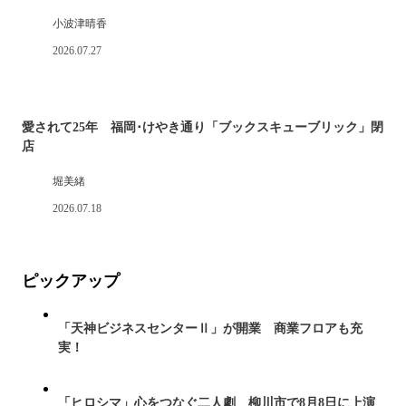
小波津晴香
2026.07.27
愛されて25年 福岡･けやき通り「ブックスキューブリック」閉
店
堀美緒
2026.07.18
ピックアップ
「天神ビジネスセンターⅡ」が開業 商業フロアも充
実！
「ヒロシマ」心をつなぐ二人劇 柳川市で8月8日に上演