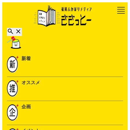
新着
オススメ
企画