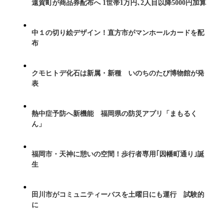
遠賀町が商品券配布へ 1世帯1万円､2人目以降5000円加算
中１の切り絵デザイン！直方市がマンホールカードを配
布
クモヒトデ化石は新属・新種 いのちのたび博物館が発
表
熱中症予防へ新機能 福岡県の防災アプリ「まもるく
ん」
福岡市・天神に憩いの空間！歩行者専用｢因幡町通り｣誕
生
田川市がコミュニティーバスを土曜日にも運行 試験的
に