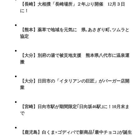
【長崎】大相撲「長崎場所」２年ぶり開催 12月３日
に！
【熊本】薬草で地域を元気に 県､あさぎり町､ツムラと
協定
【大分】別府の湯で被災地支援 熊本県八代市に温泉運
搬
【大分】日田市の「イタリアンの巨匠」がバーガー店開
業
【宮崎】日向市駅が期間限定｢日向坂46駅｣に！10月末ま
で
【鹿児島】白くま×ゴディバで新商品｢最中チョコ｣が誕生