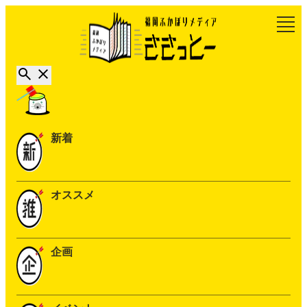
新着
オススメ
企画