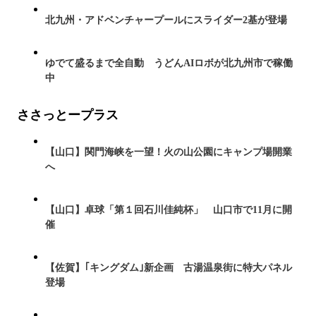
北九州・アドベンチャープールにスライダー2基が登場
ゆでて盛るまで全自動 うどんAIロボが北九州市で稼働
中
ささっとープラス
【山口】関門海峡を一望！火の山公園にキャンプ場開業
へ
【山口】卓球「第１回石川佳純杯」 山口市で11月に開
催
【佐賀】｢キングダム｣新企画 古湯温泉街に特大パネル
登場