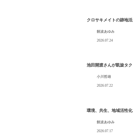
クロサキメイトの跡地活
饒波あゆみ
2026.07.24
池田開渡さんが凱旋タク
小川哲雄
2026.07.22
環境、共生、地域活性化
饒波あゆみ
2026.07.17