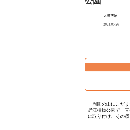
公園
大野博昭
2021.05.26
周囲の山にこだま
野江植物公園で、直
に取り付け、その凜